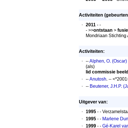
Activiteiten (gebeurten
·
2011
- -
- >>
ontstaan
>
fusie
Mondriaan Stichtin
Activiteiten:
·
--
Alphen, O. (Oscar)
(als)
lid commissie beel
·
--
Anutosh
. -- <*2001
·
--
Beutener, J.H.P. (J
Uitgever van:
·
1995
- - Verzamelsta
·
1995
- -
Marlene Dum
·
1999
- -
Gé-Karel van