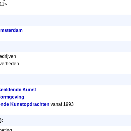
011>
Amsterdam
edrijven
overheden
Beeldende Kunst
Vormgeving
dende Kunstopdrachten
vanaf 1993
):
oeting