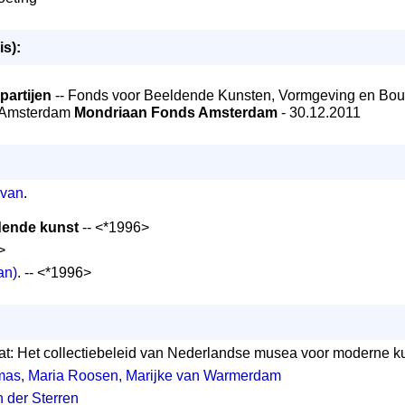
is):
partijen
-- Fonds voor Beeldende Kunsten, Vormgeving en Bo
g Amsterdam
Mondriaan Fonds Amsterdam
- 30.12.2011
 van
.
dende kunst
-- <*1996>
>
an)
. -- <*1996>
at: Het collectiebeleid van Nederlandse musea voor moderne k
as, Maria Roosen, Marijke van Warmerdam
 der Sterren