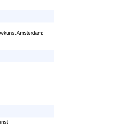
uwkunst Amsterdam;
unst