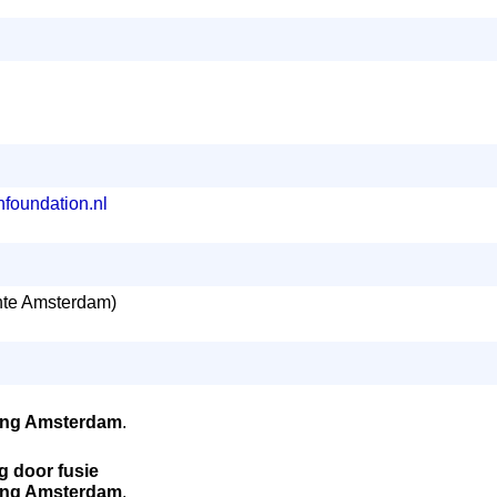
nfoundation.nl
te Amsterdam)
ting Amsterdam
.
g door fusie
ting Amsterdam
.