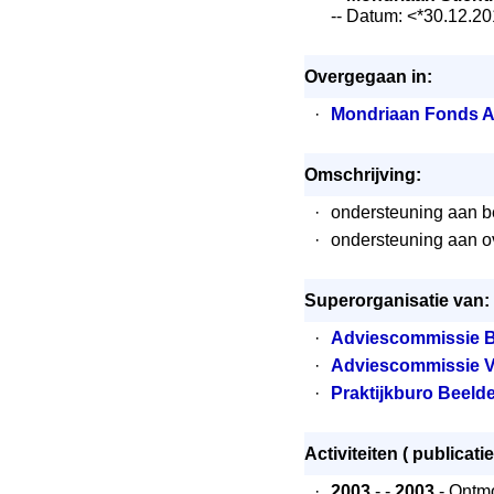
-- Datum: <*30.12.2
Overgegaan in:
·
Mondriaan Fonds 
Omschrijving:
·
ondersteuning aan b
·
ondersteuning aan 
Superorganisatie van:
·
Adviescommissie 
·
Adviescommissie 
·
Praktijkburo Beel
Activiteiten ( publicatie
·
2003
- -
2003
- Ontm