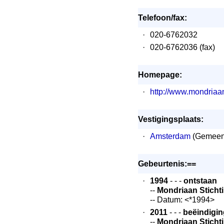
Telefoon/fax:
·
020-6762032
·
020-6762036 (fax)
Homepage:
·
http://www.mondriaa
Vestigingsplaats:
·
Amsterdam
(Gemeen
Gebeurtenis:==
·
1994
- - -
ontstaan
--
Mondriaan Stich
-- Datum: <*1994>
·
2011
- - -
beëindigin
--
Mondriaan Stich