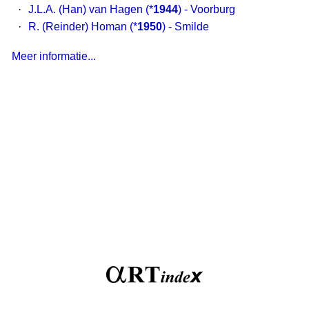
·
J.L.A. (Han) van Hagen
(*
1944
) - Voorburg
·
R. (Reinder) Homan
(*
1950
) - Smilde
Meer informatie...