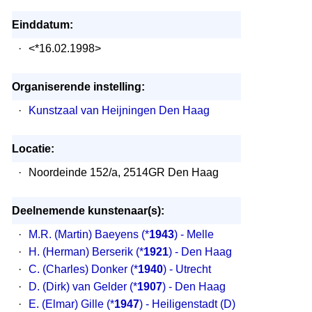
Einddatum:
·
<*16.02.1998>
Organiserende instelling:
·
Kunstzaal van Heijningen Den Haag
Locatie:
·
Noordeinde 152/a, 2514GR Den Haag
Deelnemende kunstenaar(s):
·
M.R. (Martin) Baeyens
(*
1943
) - Melle
·
H. (Herman) Berserik
(*
1921
) - Den Haag
·
C. (Charles) Donker
(*
1940
) - Utrecht
·
D. (Dirk) van Gelder
(*
1907
) - Den Haag
·
E. (Elmar) Gille
(*
1947
) - Heiligenstadt (D)