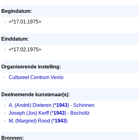
Begindatum:
·
<*17.01.1975>
Einddatum:
·
<*17.02.1975>
Organiserende instelling:
·
Cultureel Centrum Venlo
Deelnemende kunstenaar(s):
·
A. (André) Dieteren
(*
1943
) - Schinnen
·
Joseph (Jos) Kerff
(*
1943
) - Bocholtz
·
M. (Margriet) Rood
(*
1943
)
Bronnen: