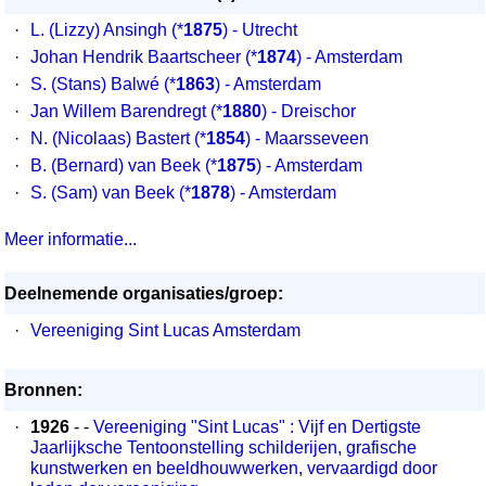
·
L. (Lizzy) Ansingh
(*
1875
) - Utrecht
·
Johan Hendrik Baartscheer
(*
1874
) - Amsterdam
·
S. (Stans) Balwé
(*
1863
) - Amsterdam
·
Jan Willem Barendregt
(*
1880
) - Dreischor
·
N. (Nicolaas) Bastert
(*
1854
) - Maarsseveen
·
B. (Bernard) van Beek
(*
1875
) - Amsterdam
·
S. (Sam) van Beek
(*
1878
) - Amsterdam
Meer informatie...
Deelnemende organisaties/groep:
·
Vereeniging Sint Lucas Amsterdam
Bronnen:
·
1926
- -
Vereeniging "Sint Lucas" : Vijf en Dertigste
Jaarlijksche Tentoonstelling schilderijen, grafische
kunstwerken en beeldhouwwerken, vervaardigd door