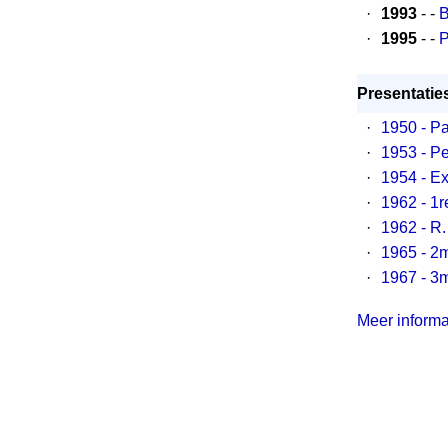
·
1993
- -
B
·
1995
- -
P
Presentaties
·
1950 - P
·
1953 - Pe
·
1954 - Ex
·
1962 - 1r
·
1962 - R
·
1965 - 2m
·
1967 - 3m
Meer informat