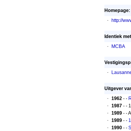
Homepage:
·
http://w
Identiek me
·
MCBA
Vestigingsp
·
Lausann
Uitgever va
·
1962
- -
R
·
1987
- - 
·
1989
- - 
·
1989
- -
1
·
1990
- -
S