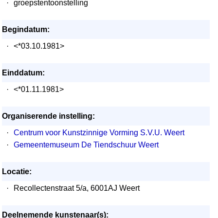
·
groepstentoonstelling
Begindatum:
·
<*03.10.1981>
Einddatum:
·
<*01.11.1981>
Organiserende instelling:
·
Centrum voor Kunstzinnige Vorming S.V.U. Weert
·
Gemeentemuseum De Tiendschuur Weert
Locatie:
·
Recollectenstraat 5/a, 6001AJ Weert
Deelnemende kunstenaar(s):