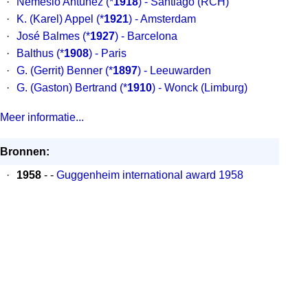
·
Nemesio Antuñez
(*
1918
) - Santiago (RCH)
·
K. (Karel) Appel
(*
1921
) - Amsterdam
·
José Balmes
(*
1927
) - Barcelona
·
Balthus
(*
1908
) - Paris
·
G. (Gerrit) Benner
(*
1897
) - Leeuwarden
·
G. (Gaston) Bertrand
(*
1910
) - Wonck (Limburg)
Meer informatie...
Bronnen:
·
1958
- -
Guggenheim international award 1958