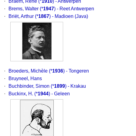
·
Braem, René
(*
1910
) - Antwerpen
·
Brems, Walter
(*
1947
) - Reet Antwerpen
·
Briët, Arthur
(*
1867
) - Madioen (Java)
·
Broeders, Michèle
(*
1936
) - Tongeren
·
Bruyneel, Hans
·
Buchbinder, Simon
(*
1899
) - Krakau
·
Buckinx, H.
(*
1944
) - Geleen