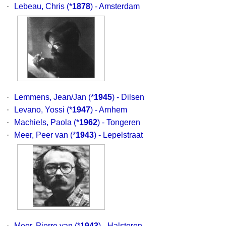
·
Lebeau, Chris
(*
1878
) - Amsterdam
·
Lemmens, Jean/Jan
(*
1945
) - Dilsen
·
Levano, Yossi
(*
1947
) - Arnhem
·
Machiels, Paola
(*
1962
) - Tongeren
·
Meer, Peer van
(*
1943
) - Lepelstraat
·
Meer, Pierre van
(*
1943
) - Halsteren