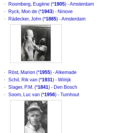
·
Roomberg, Eugène
(*
1905
) - Amsterdam
·
Ryck, Mon de
(*
1943
) - Ninove
·
Rädecker, John
(*
1885
) - Amsterdam
·
Röst, Marion
(*
1955
) - Alkemade
·
Schil, Rik van
(*
1931
) - Wilrijk
·
Slager, P.M.
(*
1841
) - Den Bosch
·
Soom, Luc van
(*
1956
) - Turnhout