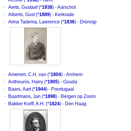
·
Aerts, Gustaaf
(*
1938
) - Aarschot
·
Alberts, Gust
(*
1889
) - Kerkrade
·
Alma Tadema, Lawrence
(*
1836
) - Dronrijp
·
Amerom, C.H. van
(*
1804
) - Arnhem
·
Antheunis, Harry
(*
1905
) - Gouda
·
Baars, Aart
(*
1944
) - Poortugaal
·
Baartmans, Jan
(*
1898
) - Bergen op Zoom
·
Bakker Korff, A.H.
(*
1824
) - Den Haag