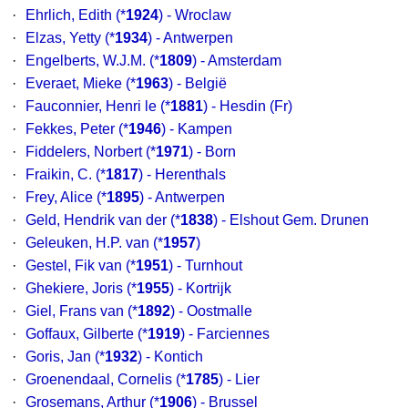
·
Ehrlich, Edith
(*
1924
) - Wroclaw
·
Elzas, Yetty
(*
1934
) - Antwerpen
·
Engelberts, W.J.M.
(*
1809
) - Amsterdam
·
Everaet, Mieke
(*
1963
) - België
·
Fauconnier, Henri le
(*
1881
) - Hesdin (Fr)
·
Fekkes, Peter
(*
1946
) - Kampen
·
Fiddelers, Norbert
(*
1971
) - Born
·
Fraikin, C.
(*
1817
) - Herenthals
·
Frey, Alice
(*
1895
) - Antwerpen
·
Geld, Hendrik van der
(*
1838
) - Elshout Gem. Drunen
·
Geleuken, H.P. van
(*
1957
)
·
Gestel, Fik van
(*
1951
) - Turnhout
·
Ghekiere, Joris
(*
1955
) - Kortrijk
·
Giel, Frans van
(*
1892
) - Oostmalle
·
Goffaux, Gilberte
(*
1919
) - Farciennes
·
Goris, Jan
(*
1932
) - Kontich
·
Groenendaal, Cornelis
(*
1785
) - Lier
·
Grosemans, Arthur
(*
1906
) - Brussel