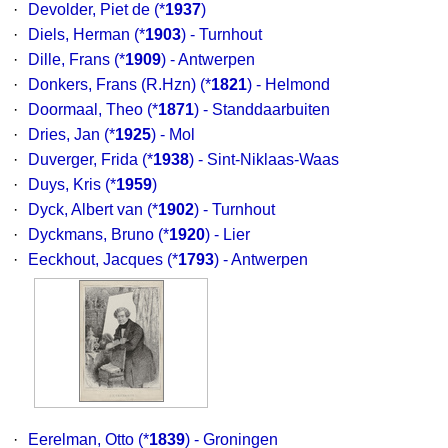
·
Devolder, Piet de
(*
1937
)
·
Diels, Herman
(*
1903
) - Turnhout
·
Dille, Frans
(*
1909
) - Antwerpen
·
Donkers, Frans (R.Hzn)
(*
1821
) - Helmond
·
Doormaal, Theo
(*
1871
) - Standdaarbuiten
·
Dries, Jan
(*
1925
) - Mol
·
Duverger, Frida
(*
1938
) - Sint-Niklaas-Waas
·
Duys, Kris
(*
1959
)
·
Dyck, Albert van
(*
1902
) - Turnhout
·
Dyckmans, Bruno
(*
1920
) - Lier
·
Eeckhout, Jacques
(*
1793
) - Antwerpen
·
Eerelman, Otto
(*
1839
) - Groningen