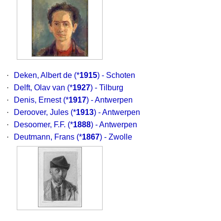
·
Deken, Albert de
(*
1915
) - Schoten
·
Delft, Olav van
(*
1927
) - Tilburg
·
Denis, Ernest
(*
1917
) - Antwerpen
·
Deroover, Jules
(*
1913
) - Antwerpen
·
Desoomer, F.F.
(*
1888
) - Antwerpen
·
Deutmann, Frans
(*
1867
) - Zwolle