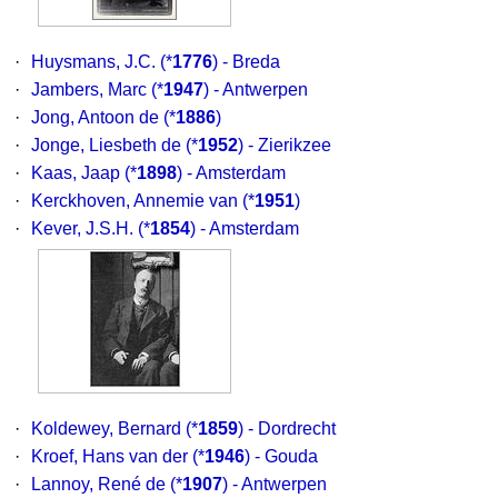
·
Huysmans, J.C.
(*
1776
) - Breda
·
Jambers, Marc
(*
1947
) - Antwerpen
·
Jong, Antoon de
(*
1886
)
·
Jonge, Liesbeth de
(*
1952
) - Zierikzee
·
Kaas, Jaap
(*
1898
) - Amsterdam
·
Kerckhoven, Annemie van
(*
1951
)
·
Kever, J.S.H.
(*
1854
) - Amsterdam
·
Koldewey, Bernard
(*
1859
) - Dordrecht
·
Kroef, Hans van der
(*
1946
) - Gouda
·
Lannoy, René de
(*
1907
) - Antwerpen