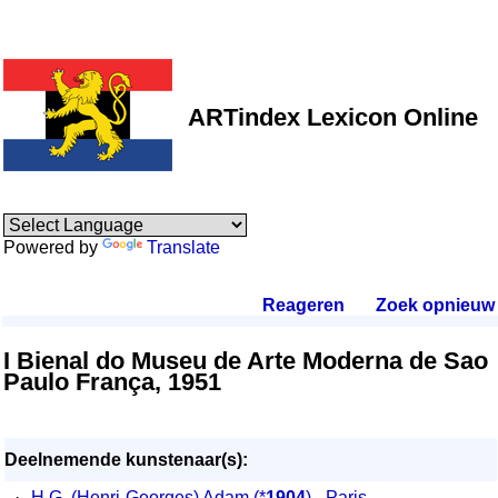
ARTindex Lexicon Online
Powered by
Translate
Reageren
.
Zoek opnieuw
.
I Bienal do Museu de Arte Moderna de Sao
Paulo França, 1951
Deelnemende kunstenaar(s):
·
H.G. (Henri-Georges) Adam
(*
1904
) - Paris