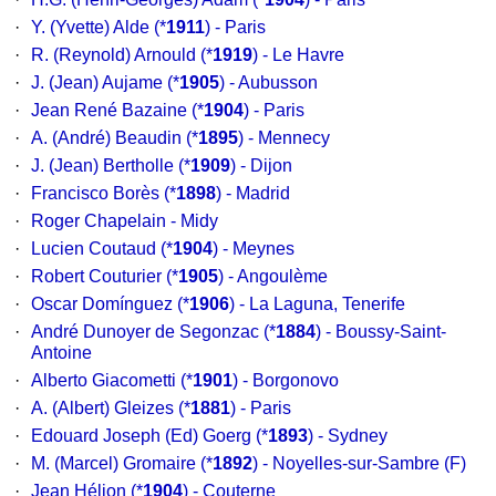
·
Y. (Yvette) Alde
(*
1911
) - Paris
·
R. (Reynold) Arnould
(*
1919
) - Le Havre
·
J. (Jean) Aujame
(*
1905
) - Aubusson
·
Jean René Bazaine
(*
1904
) - Paris
·
A. (André) Beaudin
(*
1895
) - Mennecy
·
J. (Jean) Bertholle
(*
1909
) - Dijon
·
Francisco Borès
(*
1898
) - Madrid
·
Roger Chapelain - Midy
·
Lucien Coutaud
(*
1904
) - Meynes
·
Robert Couturier
(*
1905
) - Angoulème
·
Oscar Domínguez
(*
1906
) - La Laguna, Tenerife
·
André Dunoyer de Segonzac
(*
1884
) - Boussy-Saint-
Antoine
·
Alberto Giacometti
(*
1901
) - Borgonovo
·
A. (Albert) Gleizes
(*
1881
) - Paris
·
Edouard Joseph (Ed) Goerg
(*
1893
) - Sydney
·
M. (Marcel) Gromaire
(*
1892
) - Noyelles-sur-Sambre (F)
·
Jean Hélion
(*
1904
) - Couterne