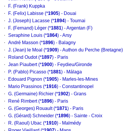
·
F. (Frank) Kuppka
·
F. (Felix) Labisse
(*
1905
) - Douai
·
J. (Joseph) Lacasse
(*
1894
) - Tournai
·
F. (Fernand) Léger
(*
1881
) - Argentan (F)
·
Seraphine Louis
(*
1864
) - Arsy
·
André Masson
(*
1896
) - Balagny
·
J. (Jean) le Moal
(*
1909
) - Authon du Perche (Bretagne)
·
Roland Oudot
(*
1897
) - Paris
·
Jean Piaubert
(*
1900
) - Feydieu/Gironde
·
P. (Pablo) Picasso
(*
1881
) - Málaga
·
Edouard Pignon
(*
1905
) - Marles-les-Mines
·
Mario Prassinos
(*
1916
) - Constantinopel
·
G. (Germaine) Richier
(*
1902
) - Grans
·
René Rimbert
(*
1896
) - Paris
·
G. (Georges) Rouault
(*
1871
) - Paris
·
G. (Gérard) Schneider
(*
1896
) - Sainte - Croix
·
R. (Raoul) Ubac
(*
1910
) - Malmédy
·
Roger Vieillard
(*
1907
) - Mans