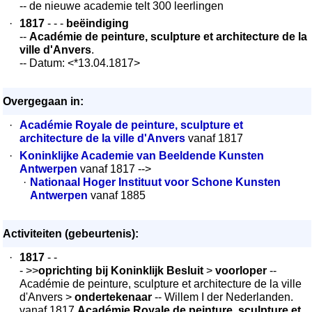
-- de nieuwe academie telt 300 leerlingen
·
1817
- - -
beëindiging
--
Académie de peinture, sculpture et architecture de la
ville d'Anvers
.
-- Datum: <*13.04.1817>
Overgegaan in:
·
Académie Royale de peinture, sculpture et
architecture de la ville d'Anvers
vanaf 1817
·
Koninklijke Academie van Beeldende Kunsten
Antwerpen
vanaf 1817 -->
·
Nationaal Hoger Instituut voor Schone Kunsten
Antwerpen
vanaf 1885
Activiteiten (gebeurtenis):
·
1817
- -
- >>
oprichting bij Koninklijk Besluit
>
voorloper
--
Académie de peinture, sculpture et architecture de la ville
d'Anvers >
ondertekenaar
-- Willem I der Nederlanden.
vanaf 1817
Académie Royale de peinture, sculpture et