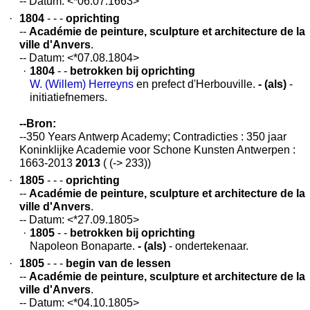
-- Datum: <*06.07.1663>
·
1804
- - -
oprichting
--
Académie de peinture, sculpture et architecture de la
ville d'Anvers
.
-- Datum: <*07.08.1804>
·
1804
- -
betrokken bij oprichting
W. (Willem) Herreyns
en prefect d'Herbouville.
- (als)
-
initiatiefnemers.
--Bron:
--350 Years Antwerp Academy; Contradicties : 350 jaar
Koninklijke Academie voor Schone Kunsten Antwerpen :
1663-2013
2013
( (-> 233))
·
1805
- - -
oprichting
--
Académie de peinture, sculpture et architecture de la
ville d'Anvers
.
-- Datum: <*27.09.1805>
·
1805
- -
betrokken bij oprichting
Napoleon Bonaparte.
- (als)
- ondertekenaar.
·
1805
- - -
begin van de lessen
--
Académie de peinture, sculpture et architecture de la
ville d'Anvers
.
-- Datum: <*04.10.1805>