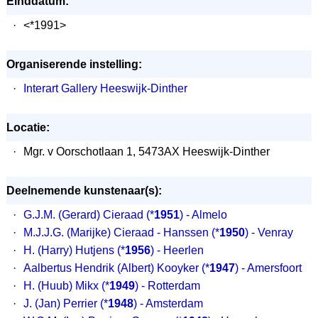
Einddatum:
·
<*1991>
Organiserende instelling:
·
Interart Gallery Heeswijk-Dinther
Locatie:
·
Mgr. v Oorschotlaan 1, 5473AX Heeswijk-Dinther
Deelnemende kunstenaar(s):
·
G.J.M. (Gerard) Cieraad
(*
1951
) - Almelo
·
M.J.J.G. (Marijke) Cieraad - Hanssen
(*
1950
) - Venray
·
H. (Harry) Hutjens
(*
1956
) - Heerlen
·
Aalbertus Hendrik (Albert) Kooyker
(*
1947
) - Amersfoort
·
H. (Huub) Mikx
(*
1949
) - Rotterdam
·
J. (Jan) Perrier
(*
1948
) - Amsterdam