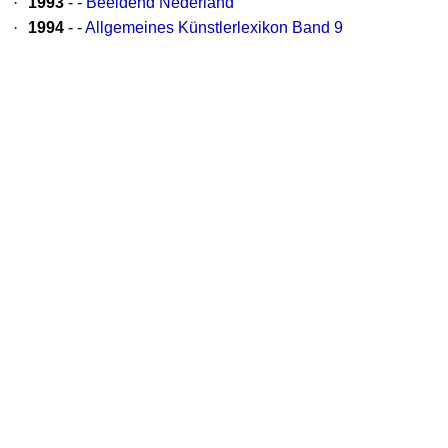
·
1993
- -
Beeldend Nederland
·
1994
- -
Allgemeines Künstlerlexikon Band 9