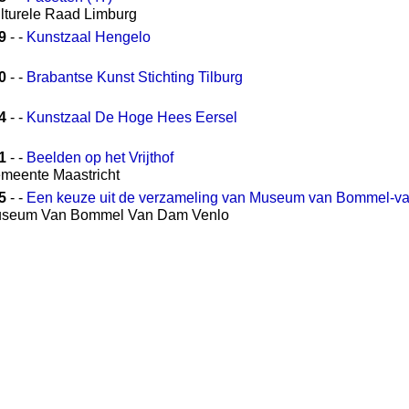
ulturele Raad Limburg
9
- -
Kunstzaal Hengelo
0
- -
Brabantse Kunst Stichting Tilburg
4
- -
Kunstzaal De Hoge Hees Eersel
1
- -
Beelden op het Vrijthof
emeente Maastricht
5
- -
Een keuze uit de verzameling van Museum van Bommel-v
useum Van Bommel Van Dam Venlo