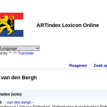
ARTindex Lexicon Online
d by
Translate
Reageren
.
Zoek o
 van den Bergh
aties (solo):
3
- -
van den bergh
--
ositiezaal Lijnbaan Rotterdam, Rotterdamse Kunststichting Rot