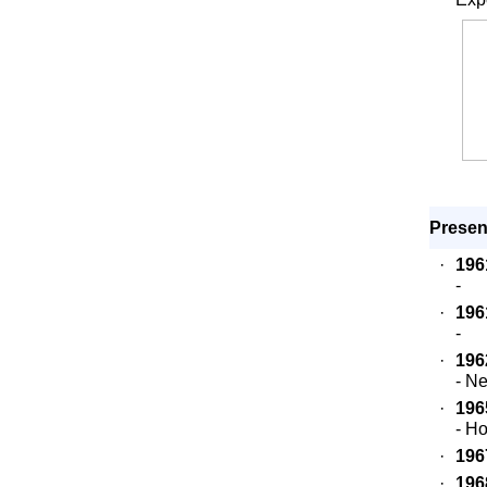
Present
·
196
-
·
196
-
·
196
- N
·
196
- H
·
196
·
196