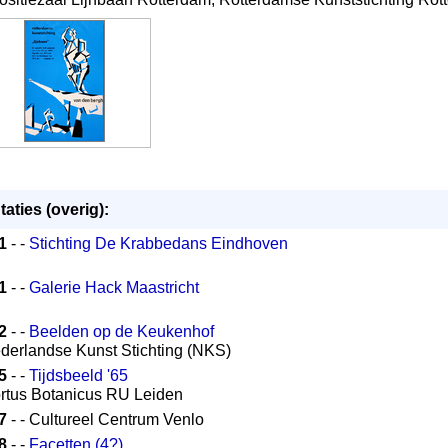
aties (overig):
1
- -
Stichting De Krabbedans Eindhoven
1
- -
Galerie Hack Maastricht
2
- -
Beelden op de Keukenhof
ederlandse Kunst Stichting (NKS)
5
- -
Tijdsbeeld '65
ortus Botanicus RU Leiden
7
- - Cultureel Centrum Venlo
8
- -
Facetten (4?)