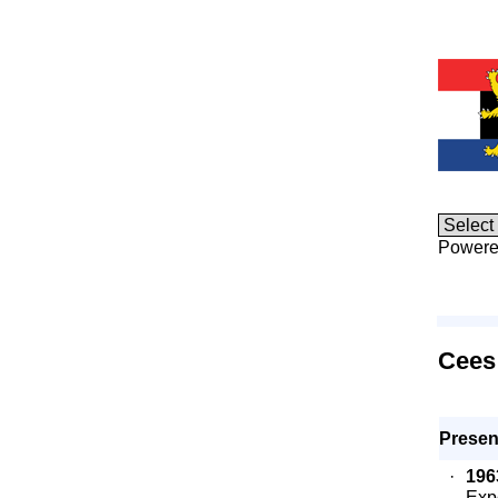
Powere
Cees
Present
·
196
Exp