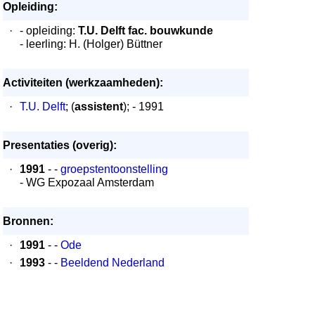
Opleiding:
·
- opleiding:
T.U. Delft fac. bouwkunde
- leerling: H. (Holger) Büttner
Activiteiten (werkzaamheden):
·
T.U. Delft
; (
assistent
); - 1991
Presentaties (overig):
·
1991
- -
groepstentoonstelling
- WG Expozaal Amsterdam
Bronnen:
·
1991
- -
Ode
·
1993
- -
Beeldend Nederland