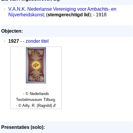
·
V.A.N.K. Nederlanse Vereniging voor Ambachts- en
Nijverheidskunst
; (
stemgerechtigd lid
); - 1918
Objecten:
·
1927
- -
zonder titel
- © Nederlands
Textielmuseum Tilburg.
- © Ailly, R. (Ragnild) d'
Presentaties (solo):