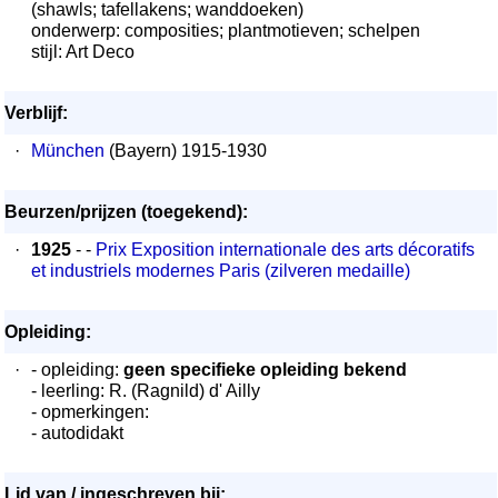
(shawls; tafellakens; wanddoeken)
onderwerp: composities; plantmotieven; schelpen
stijl: Art Deco
Verblijf:
·
München
(Bayern) 1915-1930
Beurzen/prijzen (toegekend):
·
1925
- -
Prix Exposition internationale des arts décoratifs
et industriels modernes Paris (zilveren medaille)
Opleiding:
·
- opleiding:
geen specifieke opleiding bekend
- leerling: R. (Ragnild) d' Ailly
- opmerkingen:
- autodidakt
Lid van / ingeschreven bij: