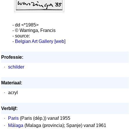
- dd <*1985>
- © Warringa, Francis
- source:
-
Belgian Art Gallery [web]
Professie:
·
schilder
Materiaal:
·
acryl
Verblijf:
·
Paris
(Paris (dép.)) vanaf 1955
·
Málaga
(Malaga (provincia); Spanje) vanaf 1961