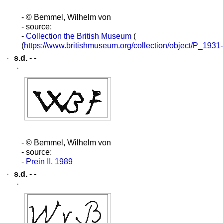
- © Bemmel, Wilhelm von
- source:
-
Collection the British Museum
(
(
https://www.britishmuseum.org/collection/object/P_1931
·
s.d.
- -
·
- © Bemmel, Wilhelm von
- source:
-
Prein II, 1989
·
s.d.
- -
·