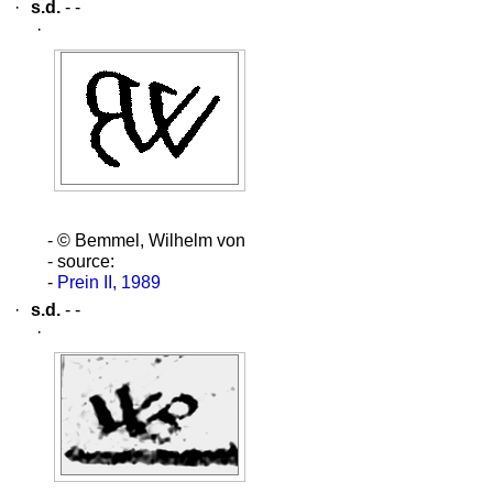
·
s.d.
- -
·
- © Bemmel, Wilhelm von
- source:
-
Prein II, 1989
·
s.d.
- -
·