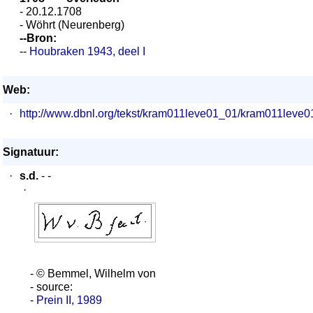
- 20.12.1708
- Wöhrt (Neurenberg)
--Bron:
--
Houbraken 1943, deel I
Web:
·
http://www.dbnl.org/tekst/kram011leve01_01/kram011lev
Signatuur:
·
s.d.
- -
·
- © Bemmel, Wilhelm von
- source:
-
Prein II, 1989