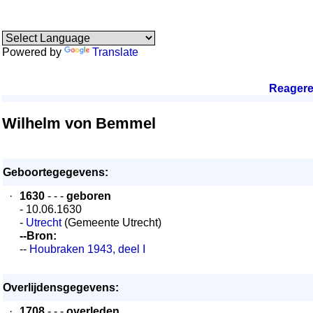
Powered by
Translate
Reager
Wilhelm von Bemmel
Geboortegegevens:
·
1630
- - -
geboren
- 10.06.1630
-
Utrecht
(Gemeente Utrecht)
--Bron:
--
Houbraken 1943, deel I
Overlijdensgegevens:
·
1708
- - -
overleden