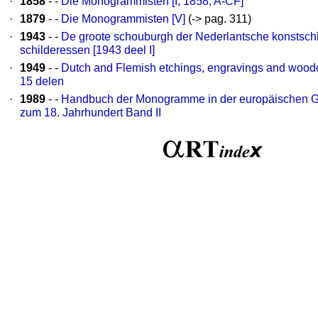
·
1858
- -
Die Monogrammisten [I, 1858, A-CF]
·
1879
- -
Die Monogrammisten [V]
(-> pag. 311)
·
1943
- -
De groote schouburgh der Nederlantsche konstschi
schilderessen [1943 deel I]
·
1949
- -
Dutch and Flemish etchings, engravings and woodc
15 delen
·
1989
- -
Handbuch der Monogramme in der europäischen Gr
zum 18. Jahrhundert Band II