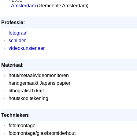
-
Amsterdam
(Gemeente Amsterdam)
Professie:
·
fotograaf
·
schilder
·
videokunstenaar
Materiaal:
·
hout/metaal/videomonitoren
·
handgemaakt Japans papier
·
lithografisch krijt
·
houtskooltekening
Technieken:
·
fotomontage
·
fotomontage/glas/bromide/hout