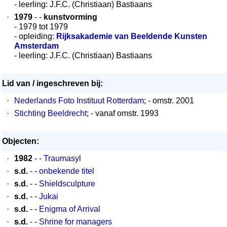
- leerling: J.F.C. (Christiaan) Bastiaans
·
1979
- -
kunstvorming
- 1979 tot 1979
- opleiding:
Rijksakademie van Beeldende Kunsten
Amsterdam
- leerling: J.F.C. (Christiaan) Bastiaans
Lid van / ingeschreven bij:
·
Nederlands Foto Instituut Rotterdam
; - omstr. 2001
·
Stichting Beeldrecht
; - vanaf omstr. 1993
Objecten:
·
1982
- -
Traumasyl
·
s.d.
- -
onbekende titel
·
s.d.
- -
Shieldsculpture
·
s.d.
- -
Jukai
·
s.d.
- -
Enigma of Arrival
·
s.d.
- -
Shrine for managers