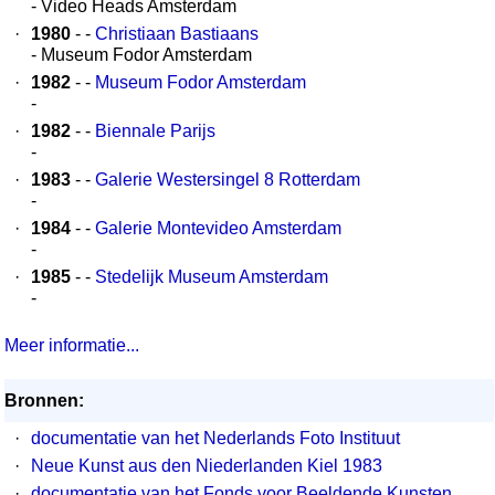
- Video Heads Amsterdam
·
1980
- -
Christiaan Bastiaans
- Museum Fodor Amsterdam
·
1982
- -
Museum Fodor Amsterdam
-
·
1982
- -
Biennale Parijs
-
·
1983
- -
Galerie Westersingel 8 Rotterdam
-
·
1984
- -
Galerie Montevideo Amsterdam
-
·
1985
- -
Stedelijk Museum Amsterdam
-
Meer informatie...
Bronnen:
·
documentatie van het Nederlands Foto Instituut
·
Neue Kunst aus den Niederlanden Kiel 1983
·
documentatie van het Fonds voor Beeldende Kunsten,