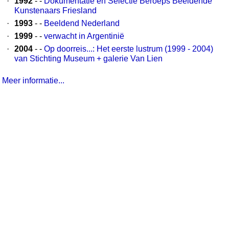
·
1992
- -
Dokumentatie en Selectie Beroeps Beeldende
Kunstenaars Friesland
·
1993
- -
Beeldend Nederland
·
1999
- -
verwacht in Argentinië
·
2004
- -
Op doorreis...: Het eerste lustrum (1999 - 2004)
van Stichting Museum + galerie Van Lien
Meer informatie...