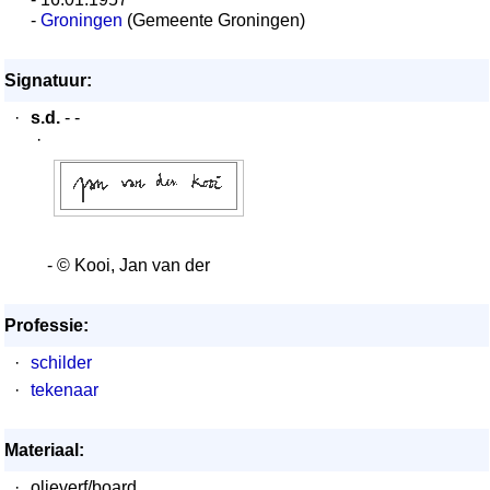
-
Groningen
(Gemeente Groningen)
Signatuur:
·
s.d.
- -
·
- © Kooi, Jan van der
Professie:
·
schilder
·
tekenaar
Materiaal:
·
olieverf/board