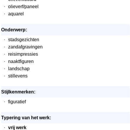
·
olieverf/paneel
·
aquarel
Onderwerp:
·
stadsgezichten
·
zandafgravingen
·
reisimpressies
·
naaktfiguren
·
landschap
·
stillevens
Stijlkenmerken:
·
figuratief
Typering van het werk:
·
vrij werk