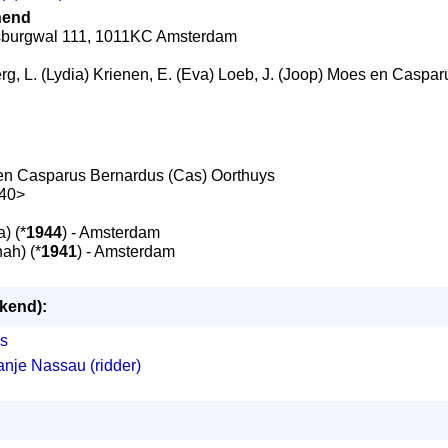
nend
ersburgwal 111, 1011KC Amsterdam
erg, L. (Lydia) Krienen, E. (Eva) Loeb, J. (Joop) Moes en Caspa
n en Casparus Bernardus (Cas) Oorthuys
940>
) (*
1944
) - Amsterdam
ah) (*
1941
) - Amsterdam
ekend):
js
nje Nassau (ridder)