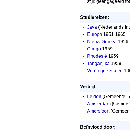
stijl: geëngageerd fo
Studiereizen:
·
Java
(Nederlands Ind
·
Europa
1951-1965
·
Nieuw Guinea
1956
·
Congo
1959
·
Rhodesië
1959
·
Tanganjika
1959
·
Verenigde Staten
19
Verblijf:
·
Leiden
(Gemeente Le
·
Amsterdam
(Gemeen
·
Amersfoort
(Gemeent
Beïnvloed door: