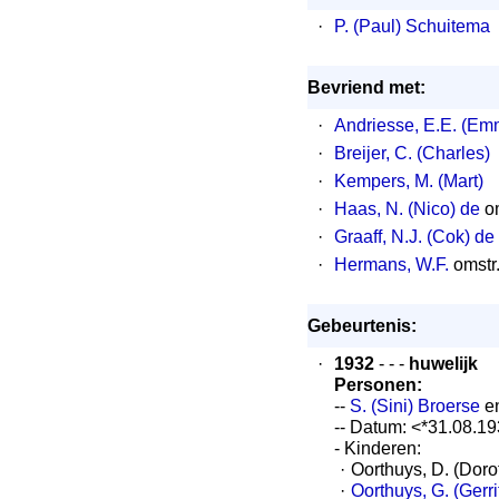
·
P. (Paul) Schuitema
Bevriend met:
·
Andriesse, E.E. (Em
·
Breijer, C. (Charles)
·
Kempers, M. (Mart)
·
Haas, N. (Nico) de
om
·
Graaff, N.J. (Cok) de
·
Hermans, W.F.
omstr
Gebeurtenis:
·
1932
- - -
huwelijk
Personen:
--
S. (Sini) Broerse
en
-- Datum: <*31.08.1
- Kinderen:
·
Oorthuys, D. (Doro
·
Oorthuys, G. (Gerri