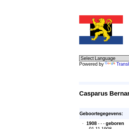
Powered by
Transl
Casparus Berna
Geboortegegevens:
·
1908
- - -
geboren
- 01.11.1908