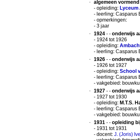
·
algemeen vormend 
- opleiding:
Lyceum
- leerling: Casparus
- opmerkingen:
- 3 jaar
·
1924
- -
onderwijs a
- 1924 tot 1926
- opleiding:
Ambacht
- leerling: Casparus
·
1926
- -
onderwijs a
- 1926 tot 1927
- opleiding:
School 
- leerling: Casparus
- vakgebied: bouwk
·
1927
- -
onderwijs a
- 1927 tot 1930
- opleiding:
M.T.S. H
- leerling: Casparus
- vakgebied: bouwk
·
1931
- -
opleiding b
- 1931 tot 1931
- docent:
J. (Joris) Iv