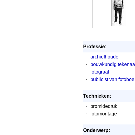
Professie:
·
archiefhouder
·
bouwkundig tekenaa
·
fotograaf
·
publicist van fotobo
Technieken:
·
bromidedruk
·
fotomontage
Onderwerp: