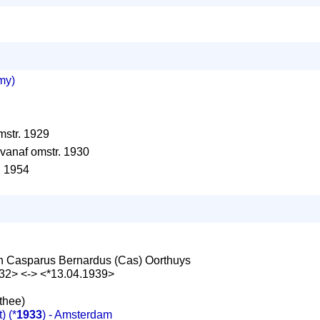
my)
str. 1929
vanaf omstr. 1930
. 1954
 Casparus Bernardus (Cas) Oorthuys
932> <-> <*13.04.1939>
thee)
t)
(*
1933
) - Amsterdam