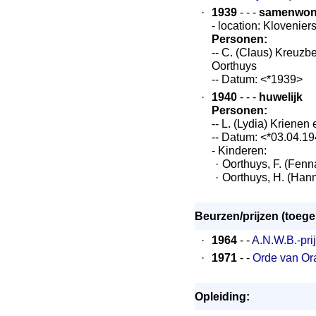
·
1939
- - -
samenwo
- location: Kloveni
Personen:
-- C. (Claus) Kreuzb
Oorthuys
-- Datum: <*1939>
·
1940
- - -
huwelijk
Personen:
-- L. (Lydia) Kriene
-- Datum: <*03.04.1
- Kinderen:
·
Oorthuys, F. (Fenna
·
Oorthuys, H. (Hann
Beurzen/prijzen (toeg
·
1964
- -
A.N.W.B.-pri
·
1971
- -
Orde van Ora
Opleiding: