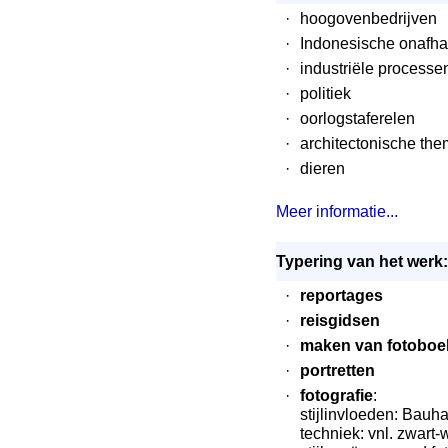
·
hoogovenbedrijven
·
Indonesische onafhan
·
industriële process
·
politiek
·
oorlogstaferelen
·
architectonische the
·
dieren
Meer informatie...
Typering van het werk:
·
reportages
·
reisgidsen
·
maken van fotoboe
·
portretten
·
fotografie
:
stijlinvloeden: Bau
techniek: vnl. zwart-w