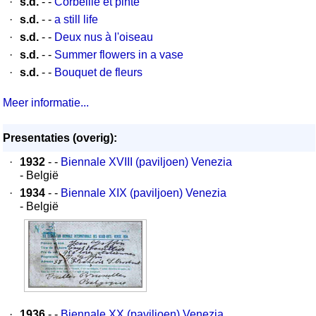
·
s.d.
- -
Corbeille et pinte
·
s.d.
- -
a still life
·
s.d.
- -
Deux nus à l'oiseau
·
s.d.
- -
Summer flowers in a vase
·
s.d.
- -
Bouquet de fleurs
Meer informatie...
Presentaties (overig):
·
1932
- -
Biennale XVIII (paviljoen) Venezia
- België
·
1934
- -
Biennale XIX (paviljoen) Venezia
- België
·
1936
- -
Biennale XX (paviljoen) Venezia