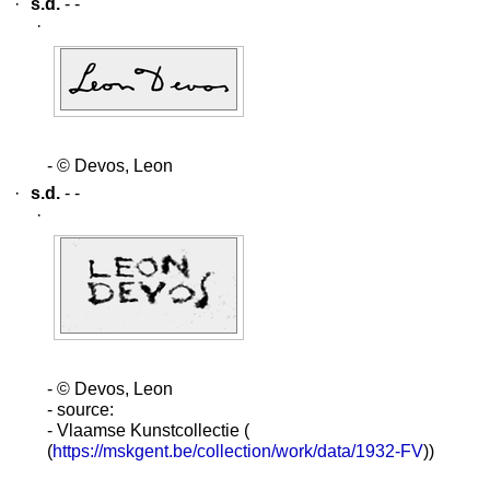
·
s.d.
- -
·
- © Devos, Leon
·
s.d.
- -
·
- © Devos, Leon
- source:
- Vlaamse Kunstcollectie (
(
https://mskgent.be/collection/work/data/1932-FV
))