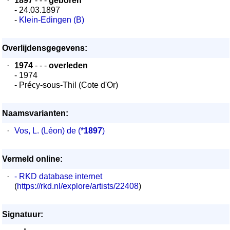
·
1897
- - -
geboren
- 24.03.1897
-
Klein-Edingen (B)
Overlijdensgegevens:
·
1974
- - -
overleden
- 1974
- Précy-sous-Thil (Cote d'Or)
Naamsvarianten:
·
Vos, L. (Léon) de
(*
1897
)
Vermeld online:
·
- RKD database internet
(
https://rkd.nl/explore/artists/22408
)
Signatuur: