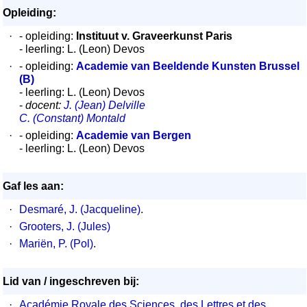
Opleiding:
·
- opleiding:
Instituut v. Graveerkunst Paris
- leerling: L. (Leon) Devos
·
- opleiding:
Academie van Beeldende Kunsten Brussel
(B)
- leerling: L. (Leon) Devos
-
docent:
J. (Jean) Delville
C. (Constant) Montald
·
- opleiding:
Academie van Bergen
- leerling: L. (Leon) Devos
Gaf les aan:
·
Desmaré, J. (Jacqueline)
.
·
Grooters, J. (Jules)
·
Mariën, P. (Pol)
.
Lid van / ingeschreven bij:
·
Académie Royale des Sciences, des Lettres et des