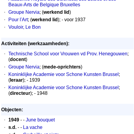
Beaux-Arts de Belgique Bruxelles
·
Groupe Nervia
; (
werkend lid
)
·
Pour l'Art
; (
werkend lid
); - voor 1937
·
Vouloir, Le Bon
Activiteiten (werkzaamheden):
·
Technische School voor Vrouwen vd Prov. Henegouwen
;
(
docent
)
·
Groupe Nervia
; (
mede-oprichters
)
·
Koninklijke Academie voor Schone Kunsten Brussel
;
(
leraar
); - 1939
·
Koninklijke Academie voor Schone Kunsten Brussel
;
(
directeur
); - 1948
Objecten:
·
1949
- -
June bouquet
·
s.d.
- -
La vache