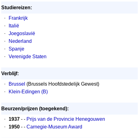
Studiereizen:
·
Frankrijk
·
Italië
·
Joegoslavië
·
Nederland
·
Spanje
·
Verenigde Staten
Verblijf:
·
Brussel
(Brussels Hoofdstedelijk Gewest)
·
Klein-Edingen (B)
Beurzen/prijzen (toegekend):
·
1937
- -
Prijs van de Provincie Henegouwen
·
1950
- -
Carnegie-Museum Award