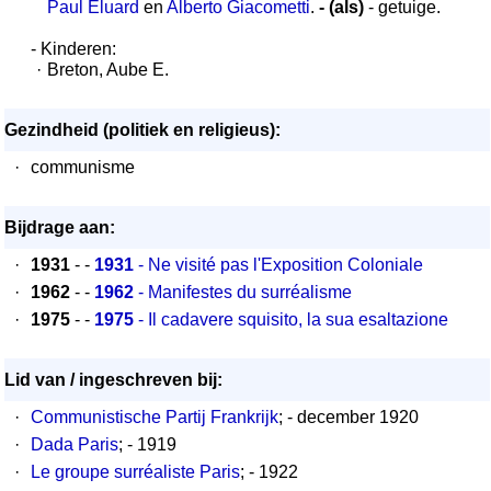
Paul Eluard
en
Alberto Giacometti
.
- (als)
- getuige.
- Kinderen:
·
Breton, Aube E.
Gezindheid (politiek en religieus):
·
communisme
Bijdrage aan:
·
1931
- -
1931
- Ne visité pas l'Exposition Coloniale
·
1962
- -
1962
- Manifestes du surréalisme
·
1975
- -
1975
- Il cadavere squisito, la sua esaltazione
Lid van / ingeschreven bij:
·
Communistische Partij Frankrijk
; - december 1920
·
Dada Paris
; - 1919
·
Le groupe surréaliste Paris
; - 1922