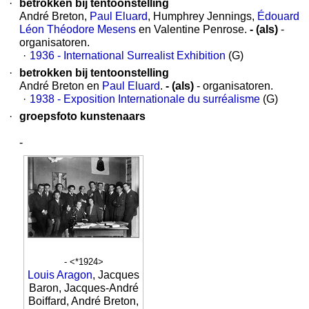
·
betrokken bij tentoonstelling
André Breton,
Paul Eluard
, Humphrey Jennings,
Édouard
Léon Théodore Mesens
en Valentine Penrose.
- (als)
-
organisatoren.
·
1936 - International Surrealist Exhibition
(G)
·
betrokken bij tentoonstelling
André Breton en
Paul Eluard
.
- (als)
- organisatoren.
·
1938 - Exposition Internationale du surréalisme
(G)
·
groepsfoto kunstenaars
-
- <*1924>
Louis Aragon
, Jacques
Baron, Jacques-André
Boiffard, André Breton,