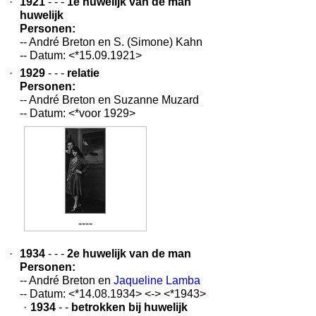
·
1921
- - -
1e huwelijk van de man
huwelijk
Personen:
-- André Breton en S. (Simone) Kahn
-- Datum: <*15.09.1921>
·
1929
- - -
relatie
Personen:
-- André Breton en Suzanne Muzard
-- Datum: <*voor 1929>
----
·
1934
- - -
2e huwelijk van de man
Personen:
-- André Breton en
Jaqueline Lamba
-- Datum: <*14.08.1934> <-> <*1943>
·
1934
- -
betrokken bij huwelijk