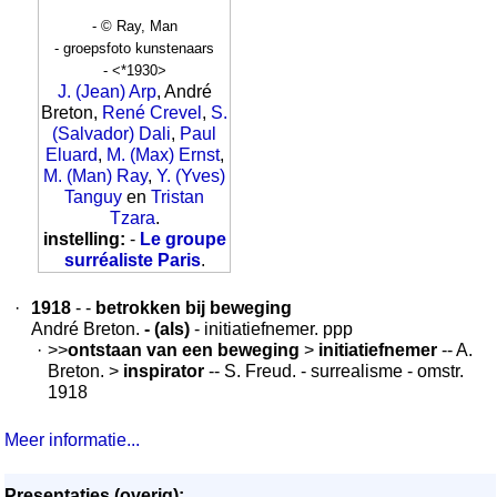
- © Ray, Man
- groepsfoto kunstenaars
- <*1930>
J. (Jean) Arp
, André
Breton,
René Crevel
,
S.
(Salvador) Dali
,
Paul
Eluard
,
M. (Max) Ernst
,
M. (Man) Ray
,
Y. (Yves)
Tanguy
en
Tristan
Tzara
.
instelling:
-
Le groupe
surréaliste Paris
.
·
1918
- -
betrokken bij beweging
André Breton.
- (als)
- initiatiefnemer. ppp
·
>>
ontstaan van een beweging
>
initiatiefnemer
-- A.
Breton. >
inspirator
-- S. Freud. - surrealisme - omstr.
1918
Meer informatie...
Presentaties (overig):