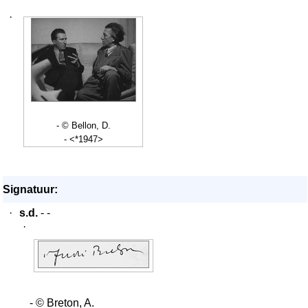
·
- © Bellon, D.
- <*1947>
Signatuur:
·
s.d.
- -
·
- © Breton, A.