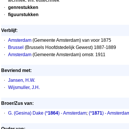
techniek: vnl. etstechniek
·
genrestukken
·
figuurstukken
Verblijf:
·
Amsterdam
(Gemeente Amsterdam) van voor 1875
·
Brussel
(Brussels Hoofdstedelijk Gewest) 1887-1889
·
Amsterdam
(Gemeente Amsterdam) omstr. 1911
Bevriend met:
·
Jansen, H.W.
·
Wijsmuller, J.H.
Broer/Zus van:
·
G. (Gesina) Dake
(*
1864
) - Amsterdam
;
(*
1871
) - Amsterda
Ouder van: