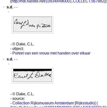
(
http://hdl.handle.net/10934/RM0001.COLLECT.567882
))
·
s.d.
- -
·
- © Dake, C.L.
- object:
-
Portret van een vrouw met handen over elkaar
·
s.d.
- -
·
- © Dake, C.L.
- source:
-
Collection Rijksmuseum Amsterdam [Rijksstudio]
(