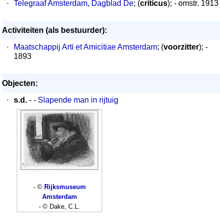
·
Telegraaf Amsterdam, Dagblad De
; (
criticus
); - omstr. 1913
Activiteiten (als bestuurder):
·
Maatschappij Arti et Amicitiae Amsterdam
; (
voorzitter
); -
1893
Objecten:
·
s.d.
- -
Slapende man in rijtuig
- ©
Rijksmuseum
Amsterdam
- © Dake, C.L.