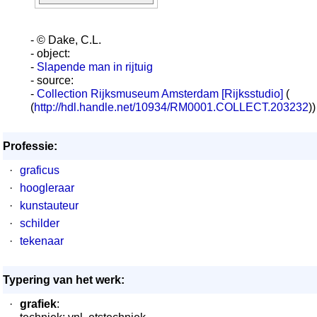
- © Dake, C.L.
- object:
-
Slapende man in rijtuig
- source:
-
Collection Rijksmuseum Amsterdam [Rijksstudio]
(
(
http://hdl.handle.net/10934/RM0001.COLLECT.203232
))
Professie:
·
graficus
·
hoogleraar
·
kunstauteur
·
schilder
·
tekenaar
Typering van het werk:
·
grafiek
: