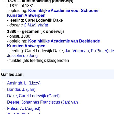
·
1879
- -
kunstopleiding (onderwijs)
- 1879 tot 1881
- opleiding:
Koninklijke Academie voor Schoone
Kunsten Antwerpen
- leerling: Carel Lodewijk Dake
-
docent:
C.M.M. Verlat
·
1880
- -
gezamenlijk onderwijs
- omstr. 1880
- opleiding:
Koninklijke Academie van Beeldende
Kunsten Antwerpen
- leerling: Carel Lodewijk Dake,
Jan Voerman
,
P. (Pieter) de
Josselin de Jong
- funktie (als leerling): klasgenoten
Gaf les aan:
·
Ansingh, L. (Lizzy)
·
Bander, J. (Jan)
·
Dake, Carel Lodewijk (Carel)
.
·
Deene, Johannes Franciscus (Jan) van
·
Falise, A. (August)