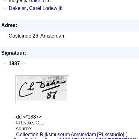
·
mogelijk
Dake, C.L.
·
Dake sr., Carel Lodewijk
Adres:
·
Oosteinde 26, Amsterdam
Signatuur:
·
1887
- -
·
- dd <*1887>
- © Dake, C.L.
- source:
-
Collection Rijksmuseum Amsterdam [Rijksstudio]
(