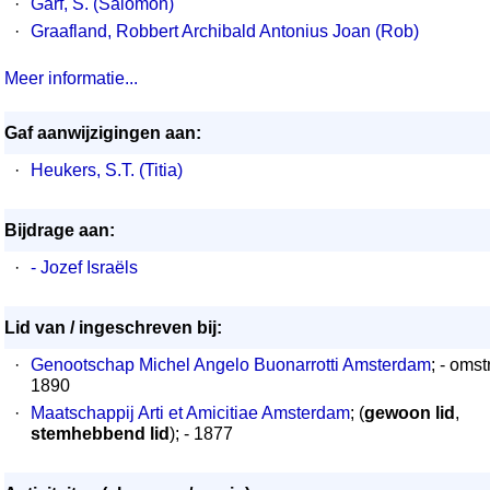
·
Garf, S. (Salomon)
·
Graafland, Robbert Archibald Antonius Joan (Rob)
Meer informatie...
Gaf aanwijzigingen aan:
·
Heukers, S.T. (Titia)
Bijdrage aan:
·
- Jozef Israëls
Lid van / ingeschreven bij:
·
Genootschap Michel Angelo Buonarrotti Amsterdam
; - omstr
1890
·
Maatschappij Arti et Amicitiae Amsterdam
; (
gewoon lid
,
stemhebbend lid
); - 1877