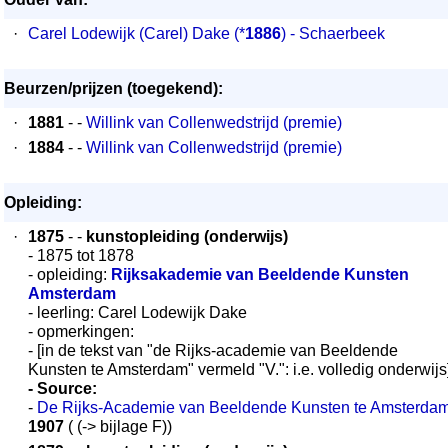
·
Carel Lodewijk (Carel) Dake
(*
1886
) - Schaerbeek
Beurzen/prijzen (toegekend):
·
1881
- -
Willink van Collenwedstrijd (premie)
·
1884
- -
Willink van Collenwedstrijd (premie)
Opleiding:
·
1875
- -
kunstopleiding (onderwijs)
- 1875 tot 1878
- opleiding:
Rijksakademie van Beeldende Kunsten
Amsterdam
- leerling: Carel Lodewijk Dake
- opmerkingen:
- [in de tekst van "de Rijks-academie van Beeldende
Kunsten te Amsterdam" vermeld "V.": i.e. volledig onderwijs
- Source:
-
De Rijks-Academie van Beeldende Kunsten te Amsterda
1907
( (-> bijlage F))