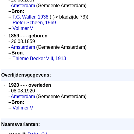
-
Amsterdam
(Gemeente Amsterdam)
--Bron:
--
F.G. Waller, 1938
( (-> bladzijde 73))
--
Pieter Scheen, 1969
--
Vollmer V
·
1859
- - -
geboren
- 26.08.1859
-
Amsterdam
(Gemeente Amsterdam)
--Bron:
--
Thieme Becker VIII, 1913
Overlijdensgegevens:
·
1920
- - -
overleden
- 08.08.1920
-
Amsterdam
(Gemeente Amsterdam)
--Bron:
--
Vollmer V
Naamsvarianten: