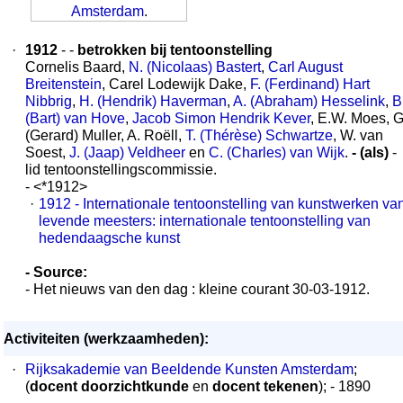
Amsterdam
.
·
1912
- -
betrokken bij tentoonstelling
Cornelis Baard,
N. (Nicolaas) Bastert
,
Carl August
Breitenstein
, Carel Lodewijk Dake,
F. (Ferdinand) Hart
Nibbrig
,
H. (Hendrik) Haverman
,
A. (Abraham) Hesselink
,
B
(Bart) van Hove
,
Jacob Simon Hendrik Kever
, E.W. Moes, G
(Gerard) Muller, A. Roëll,
T. (Thérèse) Schwartze
, W. van
Soest,
J. (Jaap) Veldheer
en
C. (Charles) van Wijk
.
- (als)
-
lid tentoonstellingscommissie.
- <*1912>
·
1912 - Internationale tentoonstelling van kunstwerken va
levende meesters: internationale tentoonstelling van
hedendaagsche kunst
- Source:
- Het nieuws van den dag : kleine courant 30-03-1912.
Activiteiten (werkzaamheden):
·
Rijksakademie van Beeldende Kunsten Amsterdam
;
(
docent doorzichtkunde
en
docent tekenen
); - 1890