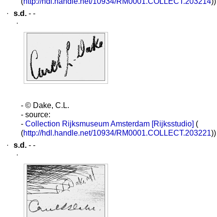
(
http://hdl.handle.net/10934/RM0001.COLLECT.203214
))
·
s.d.
- -
·
- © Dake, C.L.
- source:
-
Collection Rijksmuseum Amsterdam [Rijksstudio]
(
(
http://hdl.handle.net/10934/RM0001.COLLECT.203221
))
·
s.d.
- -
·