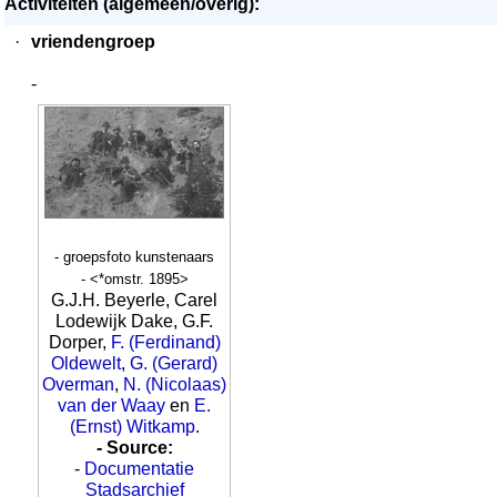
Activiteiten (algemeen/overig):
·
vriendengroep
-
- groepsfoto kunstenaars
- <*omstr. 1895>
G.J.H. Beyerle, Carel
Lodewijk Dake, G.F.
Dorper,
F. (Ferdinand)
Oldewelt
,
G. (Gerard)
Overman
,
N. (Nicolaas)
van der Waay
en
E.
(Ernst) Witkamp
.
- Source:
-
Documentatie
Stadsarchief