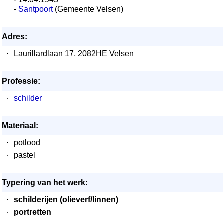
-
Santpoort
(Gemeente Velsen)
Adres:
·
Laurillardlaan 17, 2082HE Velsen
Professie:
·
schilder
Materiaal:
·
potlood
·
pastel
Typering van het werk:
·
schilderijen (olieverf/linnen)
·
portretten