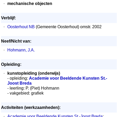
·
mechanische objecten
Verblijf:
·
Oosterhout NB
(Gemeente Oosterhout) omstr. 2002
Neef/Nicht van:
·
Hohmann, J.A.
Opleiding:
·
kunstopleiding (onderwijs)
- opleiding:
Academie voor Beeldende Kunsten St.-
Joost Breda
- leerling: P. (Piet) Hohmann
- vakgebied: grafiek
Activiteiten (werkzaamheden):
·
Academie voor Beeldende Kunsten St.-Joost Breda
;