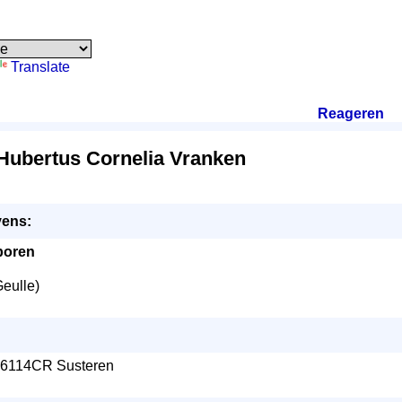
Translate
Reageren
.
Hubertus Cornelia Vranken
ens:
boren
Geulle)
, 6114CR Susteren