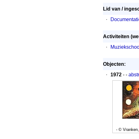
Lid van / inges
·
Documentati
Activiteiten (
·
Muziekschoo
Objecten:
·
1972
- -
abst
- © Vranken,