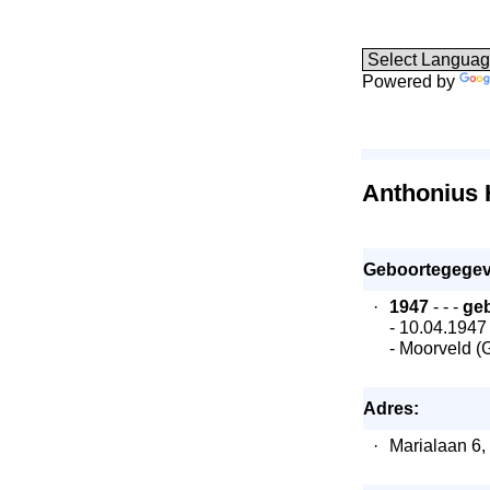
Powered by
Anthonius 
Geboortegegev
·
1947
- - -
ge
- 10.04.1947
- Moorveld (
Adres:
·
Marialaan 6