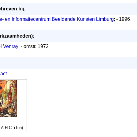
chreven bij:
e- en Informatiecentrum Beeldende Kunsten Limburg
; - 1996
werkzaamheden):
l Venray
; - omstr. 1972
ract
 A.H.C. (Ton)