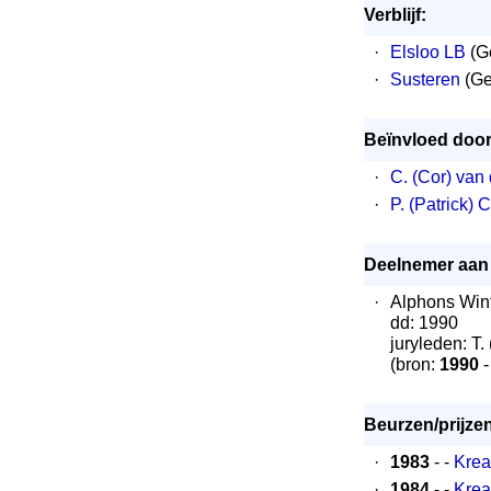
Verblijf:
·
Elsloo LB
(Ge
·
Susteren
(Ge
Beïnvloed door
·
C. (Cor) van
·
P. (Patrick) 
Deelnemer aan 
·
Alphons Wint
dd: 1990
juryleden: T.
(bron:
1990
-
Beurzen/prijze
·
1983
- -
Krea
·
1984
- -
Krea