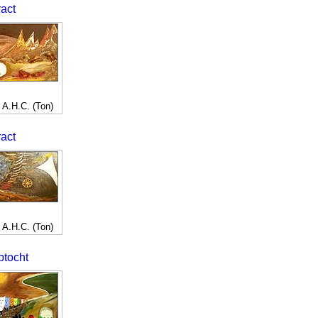
ract
 A.H.C. (Ton)
ract
 A.H.C. (Ton)
ptocht