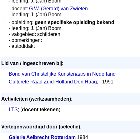
- leerling: J. (Jan) Boom
·
- docent:
G.W. (Gerard) van Zwieten
- leerling: J. (Jan) Boom
·
- opleiding:
geen specifieke opleiding bekend
- leerling: J. (Jan) Boom
- vakgebied: schilderen
- opmerkingen:
- autodidakt
Lid van / ingeschreven bij:
·
Bond van Christelijke Kunstenaars in Nederland
·
Culturele Raad Zuid-Holland Den Haag
; - 1991
Activiteiten (werkzaamheden):
·
LTS
; (
docent tekenen
)
Vertegenwoordigd door (selectie):
·
Galerie Aelbrecht Rotterdam
1984