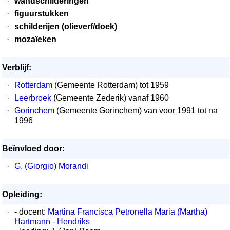
·
wandschilderingen
·
figuurstukken
·
schilderijen (olieverf/doek)
·
mozaïeken
Verblijf:
·
Rotterdam
(Gemeente Rotterdam) tot 1959
·
Leerbroek
(Gemeente Zederik) vanaf 1960
·
Gorinchem
(Gemeente Gorinchem) van voor 1991 tot na
1996
Beïnvloed door:
·
G. (Giorgio) Morandi
Opleiding:
·
- docent:
Martina Francisca Petronella Maria (Martha)
Hartmann - Hendriks