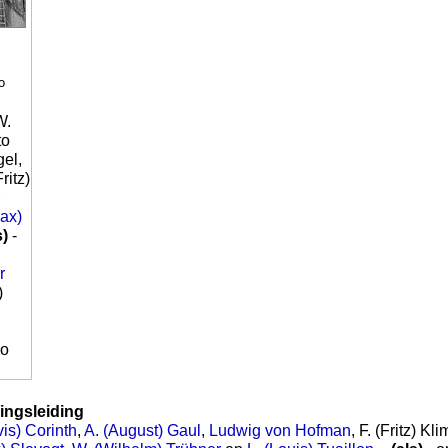
o
W.
to
gel,
Fritz)
ax)
s)
-
r
)
no
lingsleiding
vis) Corinth
,
A. (August) Gaul
,
Ludwig von Hofman
, F. (Fritz) Kl