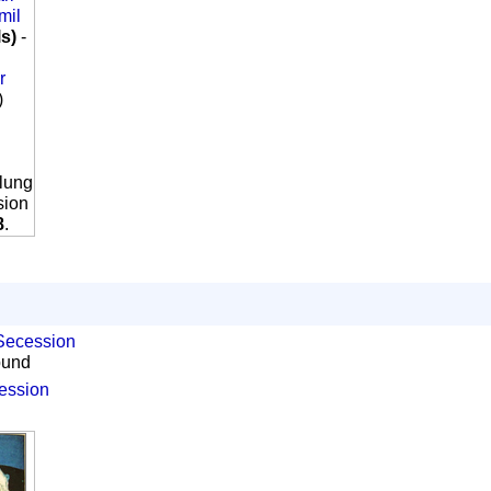
mil
ls)
-
r
)
llung
sion
8
.
Secession
bund
ession