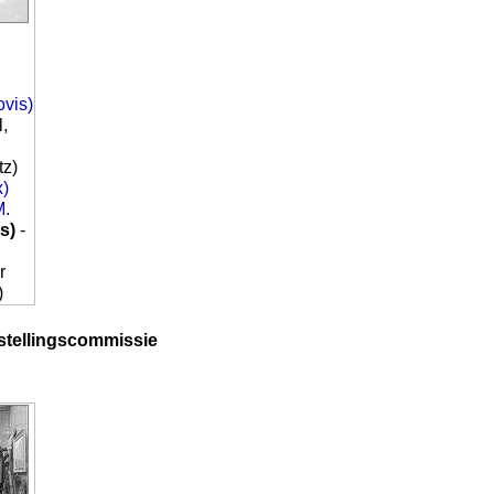
ovis)
l,
tz)
x)
M.
ls)
-
r
)
stellingscommissie