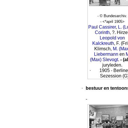
- © Bundesarchiv.
- <*april 1905>
Paul Cassirer
,
L. (L
Corinth
, ?. Hirze
Leopold von
Kalckreuth
, F. (Fri
Klimsch,
M. (Ma
Liebermann
en
(Max) Slevogt
.
- (a
juryleden.
·
1905 - Berline
Sezession (G
·
bestuur en tentoon
-