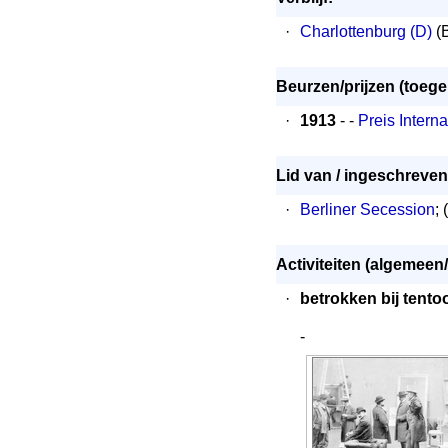
·
Charlottenburg (D)
(B
Beurzen/prijzen (toeg
·
1913
- -
Preis Intern
Lid van / ingeschreven 
·
Berliner Secession
; (
Activiteiten (algemeen/
·
betrokken bij tento
-