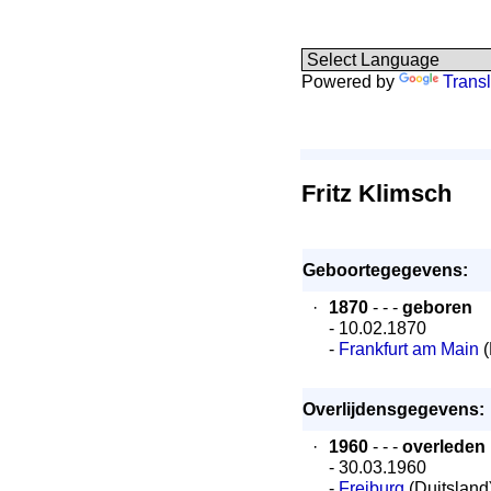
Powered by
Transl
Fritz Klimsch
Geboortegegevens:
·
1870
- - -
geboren
- 10.02.1870
-
Frankfurt am Main
(
Overlijdensgegevens:
·
1960
- - -
overleden
- 30.03.1960
-
Freiburg
(Duitsland