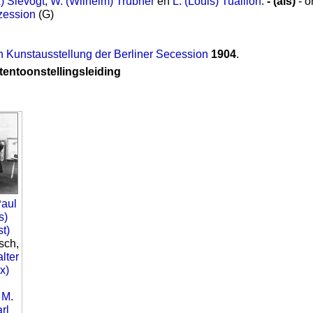
) Slevogt
,
W. (Wilhelm) Trübner
en
L. (Louis) Tuaillon
.
- (als)
- o
zession
(G)
n Kunstausstellung der Berliner Secession
1904
.
tentoonstellingsleiding
aul
s)
t)
msch,
lter
x)
,
M.
rl