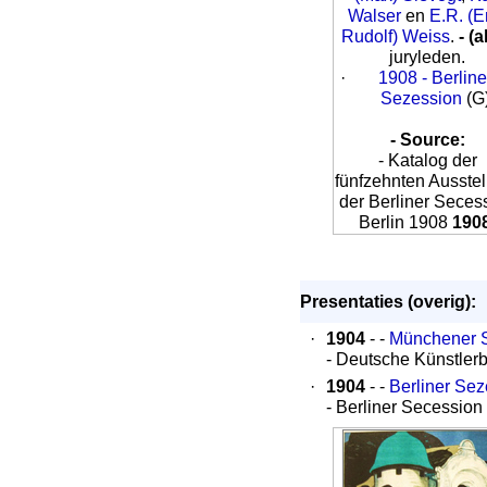
Walser
en
E.R. (E
Rudolf) Weiss
.
- (a
juryleden.
·
1908 - Berline
Sezession
(G
- Source:
- Katalog der
fünfzehnten Ausste
der Berliner Seces
Berlin 1908
190
Presentaties (overig):
·
1904
- -
Münchener 
- Deutsche Künstler
·
1904
- -
Berliner Sez
- Berliner Secession