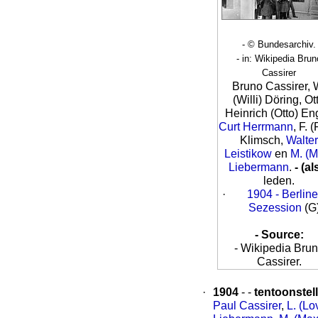
- © Bundesarchiv.
- in: Wikipedia Brun
Cassirer
Bruno Cassirer, 
(Willi) Döring, Ot
Heinrich (Otto) En
Curt Herrmann
, F. (
Klimsch,
Walter
Leistikow
en
M. (M
Liebermann
.
- (al
leden.
·
1904 - Berline
Sezession
(G
- Source:
- Wikipedia Bru
Cassirer.
·
1904
- -
tentoonstel
Paul Cassirer
,
L. (Lo