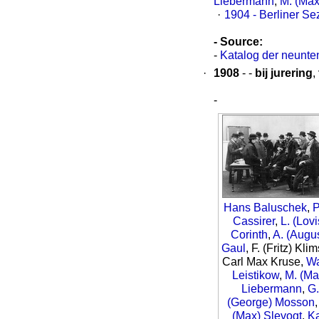
Liebermann
,
M. (Max
·
1904 - Berliner Se
- Source:
-
Katalog der neunte
·
1908
- -
bij jurering
,
-
Hans Baluschek
,
P
Cassirer
,
L. (Lovi
Corinth
,
A. (Augus
Gaul
, F. (Fritz) Kli
Carl Max Kruse,
Wa
Leistikow
,
M. (Ma
Liebermann
,
G.
(George) Mosson
(Max) Slevogt
,
Ka