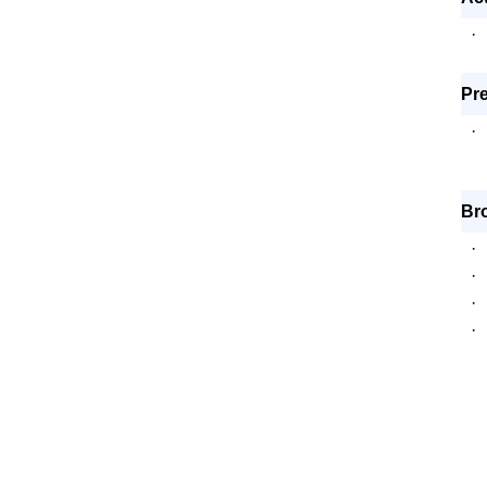
·
Pre
·
Br
·
·
·
·