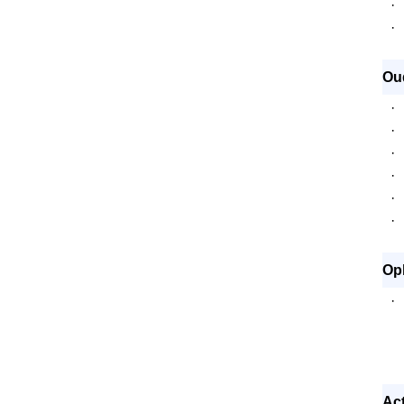
·
·
Ou
·
·
·
·
·
·
Opl
·
Act