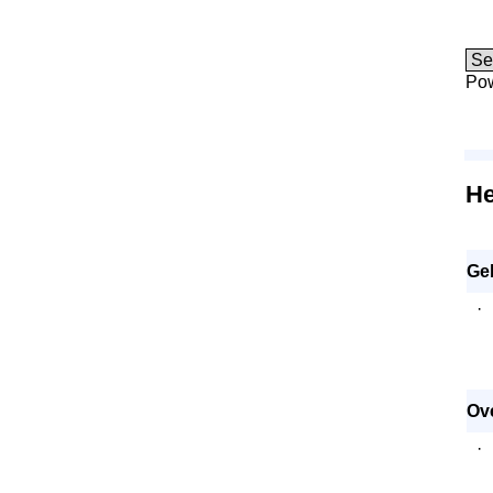
Po
He
Ge
·
Ov
·