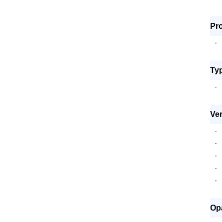
Pro
·
Typ
·
Ver
·
·
·
·
·
Op