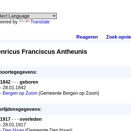
wered by
Translate
Reageren
.
Zoek opni
nricus Franciscus Antheunis
boortegegevens:
1842
- - -
geboren
- 28.01.1842
-
Bergen op Zoom
(Gemeente Bergen op Zoom)
erlijdensgegevens:
1917
- - -
overleden
- 28.01.1917
-
Den Haag
(Gemeente Den Haag)