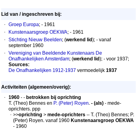
Lid van / ingeschreven bij:
·
Groep Europa
; - 1961
·
Kunstenaarsgroep OEKWA
; - 1961
·
Stichting Nieuw Beelden
; (
werkend lid
); - vanaf
september 1960
·
Vereniging van Beeldende Kunstenaars De
Onafhankelijken Amsterdam
; (
werkend lid
); - voor 1937;
Sources:
De Onafhankelijken 1912-1937
vermoedelijk
1937
Activiteiten (algemeen/overig):
·
1960
- -
betrokken bij oprichting
T. (Theo) Bennes en
P. (Peter) Royen
.
- (als)
- mede-
oprichters. ppp
·
>>
oprichting
>
mede-oprichters
-- T. (Theo) Bennes; P.
(Peter) Royen. vanaf 1960
Kunstenaarsgroep OEKWA
- 1960