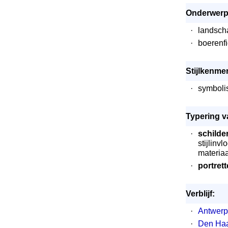
Onderwerp
·
landsch
·
boerenf
Stijlkenme
·
symbol
Typering v
·
schilde
stijlinv
materiaa
·
portret
Verblijf:
·
Antwer
·
Den Ha