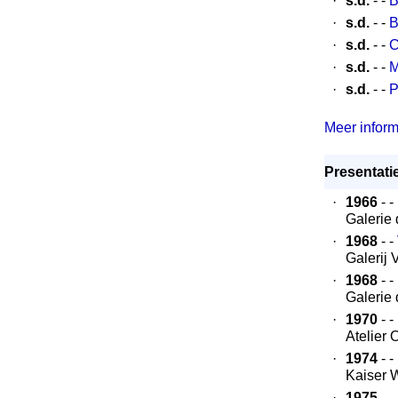
·
s.d.
- -
B
·
s.d.
- -
B
·
s.d.
- -
C
·
s.d.
- -
M
·
s.d.
- -
P
Meer informa
Presentatie
·
1966
- -
Galerie
·
1968
- -
Galerij
·
1968
- -
Galerie
·
1970
- -
Atelier
·
1974
- -
Kaiser 
·
1975
- -