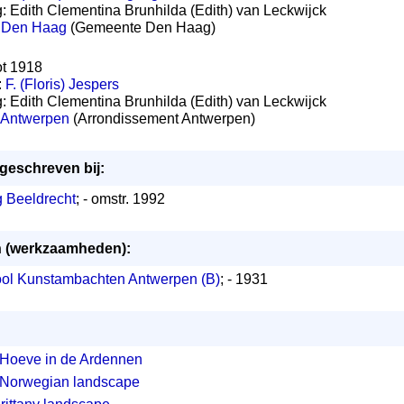
ng: Edith Clementina Brunhilda (Edith) van Leckwijck
:
Den Haag
(Gemeente Den Haag)
ot 1918
:
F. (Floris) Jespers
ng: Edith Clementina Brunhilda (Edith) van Leckwijck
Antwerpen
(Arrondissement Antwerpen)
ngeschreven bij:
g Beeldrecht
; - omstr. 1992
en (werkzaamheden):
ol Kunstambachten Antwerpen (B)
; - 1931
Hoeve in de Ardennen
Norwegian landscape