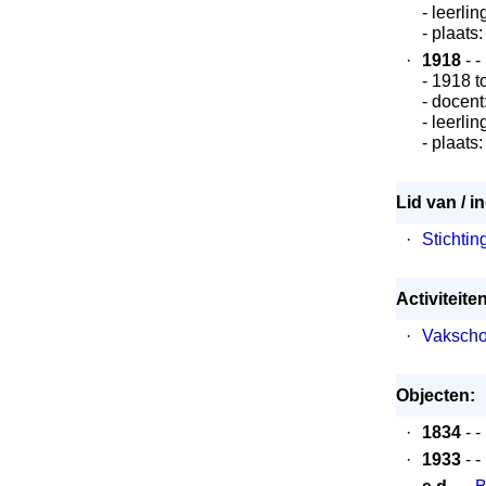
- leerli
- plaats
·
1918
- -
- 1918 t
- docent
- leerli
- plaats:
Lid van / i
·
Stichtin
Activiteit
·
Vakscho
Objecten:
·
1834
- -
·
1933
- -