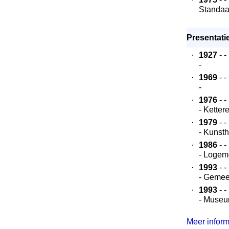
Standaa
Presentatie
·
1927
- -
-
·
1969
- -
-
·
1976
- -
- Kette
·
1979
- -
- Kunst
·
1986
- -
- Logem
·
1993
- -
- Gemee
·
1993
- -
- Museu
Meer informa