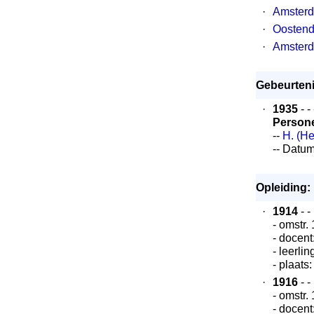
·
Amster
·
Oosten
·
Amster
Gebeurteni
·
1935
- -
Person
--
H. (H
-- Datu
Opleiding:
·
1914
- -
- omstr.
- docent
- leerli
- plaats
·
1916
- -
- omstr.
- docent