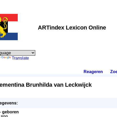
ARTindex Lexicon Online
y
Translate
Reageren
.
Zo
lementina Brunhilda van Leckwijck
egevens:
 -
geboren
.1899