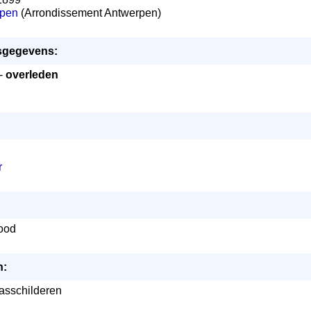
rpen
(Arrondissement Antwerpen)
sgegevens:
 -
overleden
r
lood
n:
lasschilderen