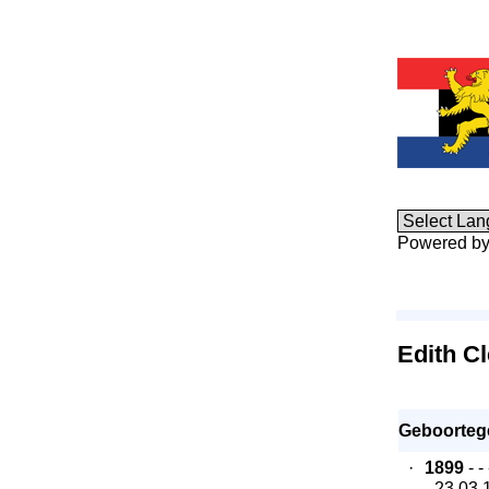
Powered b
Edith C
Geboorteg
·
1899
- -
- 23.03