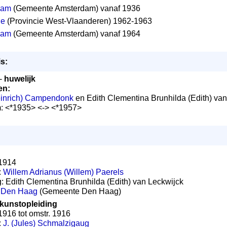
dam
(Gemeente Amsterdam) vanaf 1936
de
(Provincie West-Vlaanderen) 1962-1963
dam
(Gemeente Amsterdam) vanaf 1964
s:
 -
huwelijk
en:
einrich) Campendonk
en Edith Clementina Brunhilda (Edith) va
m: <*1935> <-> <*1957>
 1914
:
Willem Adrianus (Willem) Paerels
ng: Edith Clementina Brunhilda (Edith) van Leckwijck
:
Den Haag
(Gemeente Den Haag)
kunstopleiding
 1916 tot omstr. 1916
:
J. (Jules) Schmalzigaug