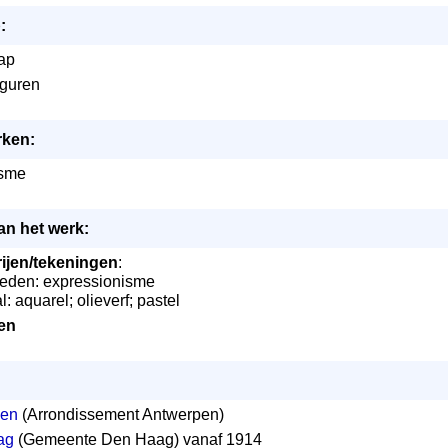
:
ap
iguren
rken:
isme
an het werk:
rijen/tekeningen
:
loeden: expressionisme
l: aquarel; olieverf; pastel
ten
pen
(Arrondissement Antwerpen)
ag
(Gemeente Den Haag) vanaf 1914