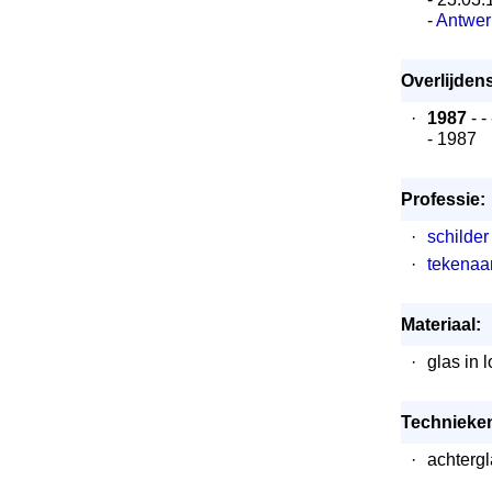
-
Antwe
Overlijden
·
1987
- -
- 1987
Professie:
·
schilder
·
tekenaa
Materiaal:
·
glas in 
Technieke
·
achterg