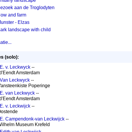
rittany landscape
ezoek aan de Troglodyten
ow and farm
unster - Elzas
ark landscape with child
tie...
s (solo):
E. v. Leckwyck
--
 d'Eendt Amsterdam
Van Leckwyck
--
 Vansteenkiste Poperinge
E. van Leckwyck
--
 d'Eendt Amsterdam
E. v. Leckwijck
--
 Oostende
E. Campendonk-van Leckwijck
--
Wilhelm Museum Krefeld
Edith van Leckwijck
--