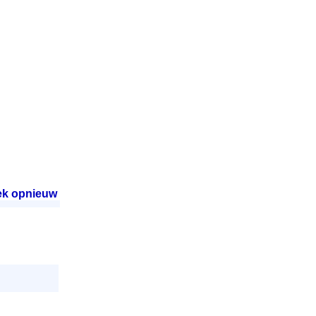
ek opnieuw
.