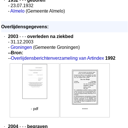
·
1932
- - -
geboren
- 23.07.1932
-
Almelo
(Gemeente Almelo)
Overlijdensgegevens:
·
2003
- - -
overleden na ziekbed
- 31.12.2003
-
Groningen
(Gemeente Groningen)
--Bron:
--
Overlijdensberichtenverzameling van Artindex
1992
----
- pdf
·
2004
- - -
begraven