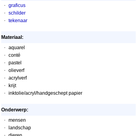
·
graficus
·
schilder
·
tekenaar
Materiaal:
·
aquarel
·
conté
·
pastel
·
olieverf
·
acrylverf
·
krijt
·
inktolie/acryl/handgeschept papier
Onderwerp:
·
mensen
·
landschap
·
dieren