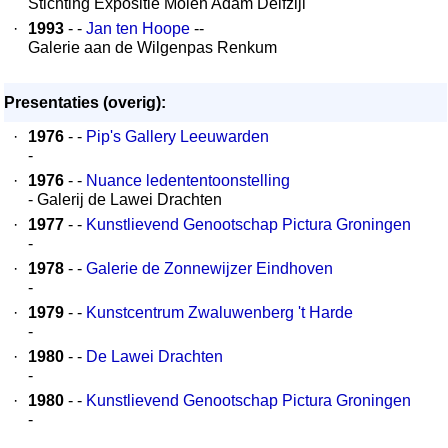
Stichting Expositie Molen Adam Delfzijl
·
1993
- -
Jan ten Hoope
--
Galerie aan de Wilgenpas Renkum
Presentaties (overig):
·
1976
- -
Pip's Gallery Leeuwarden
-
·
1976
- -
Nuance ledententoonstelling
- Galerij de Lawei Drachten
·
1977
- -
Kunstlievend Genootschap Pictura Groningen
-
·
1978
- -
Galerie de Zonnewijzer Eindhoven
-
·
1979
- -
Kunstcentrum Zwaluwenberg 't Harde
-
·
1980
- -
De Lawei Drachten
-
·
1980
- -
Kunstlievend Genootschap Pictura Groningen
-