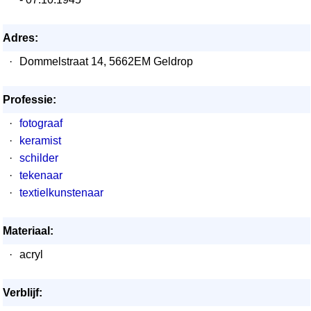
Adres:
·
Dommelstraat 14, 5662EM Geldrop
Professie:
·
fotograaf
·
keramist
·
schilder
·
tekenaar
·
textielkunstenaar
Materiaal:
·
acryl
Verblijf: