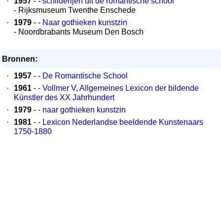
·
1957
- -
schilderijen uit de romantische school
- Rijksmuseum Twenthe Enschede
·
1979
- -
Naar gothieken kunstzin
- Noordbrabants Museum Den Bosch
Bronnen:
·
1957
- -
De Romantische School
·
1961
- -
Vollmer V, Allgemeines Lexicon der bildende
Künstler des XX Jahrhundert
·
1979
- -
naar gothieken kunstzin
·
1981
- -
Lexicon Nederlandse beeldende Kunstenaars
1750-1880