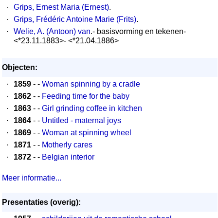
·
Grips, Ernest Maria (Ernest)
.
·
Grips, Frédéric Antoine Marie (Frits)
.
·
Welie, A. (Antoon) van
.- basisvorming en tekenen-
<*23.11.1883>- <*21.04.1886>
Objecten:
·
1859
- -
Woman spinning by a cradle
·
1862
- -
Feeding time for the baby
·
1863
- -
Girl grinding coffee in kitchen
·
1864
- -
Untitled - maternal joys
·
1869
- -
Woman at spinning wheel
·
1871
- -
Motherly cares
·
1872
- -
Belgian interior
Meer informatie...
Presentaties (overig):