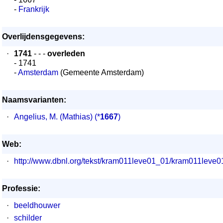
-
Frankrijk
Overlijdensgegevens:
·
1741
- - -
overleden
- 1741
-
Amsterdam
(Gemeente Amsterdam)
Naamsvarianten:
·
Angelius, M. (Mathias)
(*
1667
)
Web:
·
http://www.dbnl.org/tekst/kram011leve01_01/kram011lev
Professie:
·
beeldhouwer
·
schilder