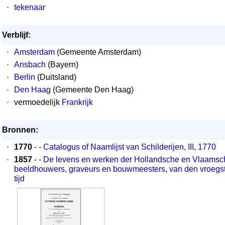
·
tekenaar
Verblijf:
·
Amsterdam
(Gemeente Amsterdam)
·
Ansbach
(Bayern)
·
Berlin
(Duitsland)
·
Den Haag
(Gemeente Den Haag)
·
vermoedelijk
Frankrijk
Bronnen:
·
1770
- -
Catalogus of Naamlijst van Schilderijen, III, 1770
·
1857
- -
De levens en werken der Hollandsche en Vlaamsch
beeldhouwers, graveurs en bouwmeesters, van den vroegst
tijd