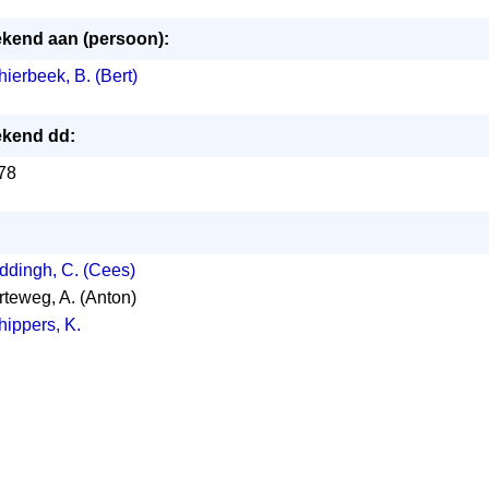
kend aan (persoon):
ierbeek, B. (Bert)
kend dd:
78
ddingh, C. (Cees)
rteweg, A. (Anton)
hippers, K.