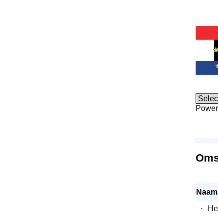
Power
Omsc
Naam
·
He