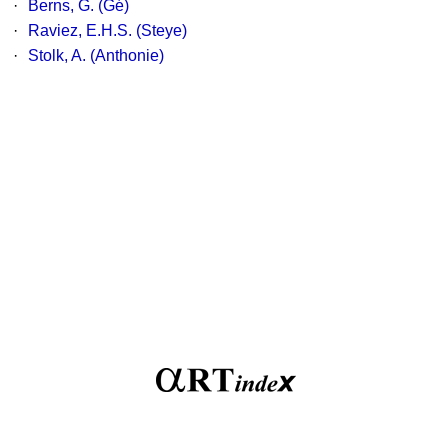
·
Berns, G. (Gé)
·
Raviez, E.H.S. (Steye)
·
Stolk, A. (Anthonie)