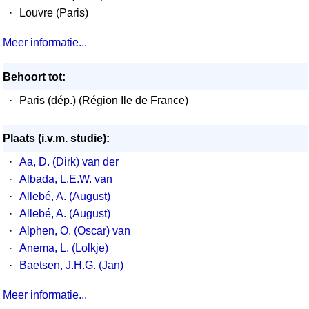
·
Louvre (Paris)
Meer informatie...
Behoort tot:
·
Paris (dép.) (Région Ile de France)
Plaats (i.v.m. studie):
·
Aa, D. (Dirk) van der
·
Albada, L.E.W. van
·
Allebé, A. (August)
·
Allebé, A. (August)
·
Alphen, O. (Oscar) van
·
Anema, L. (Lolkje)
·
Baetsen, J.H.G. (Jan)
Meer informatie...