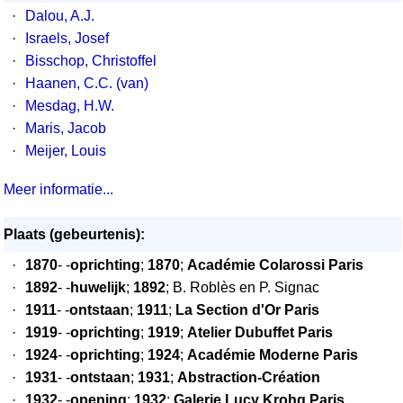
·
Dalou, A.J.
·
Israels, Josef
·
Bisschop, Christoffel
·
Haanen, C.C. (van)
·
Mesdag, H.W.
·
Maris, Jacob
·
Meijer, Louis
Meer informatie...
Plaats (gebeurtenis):
·
1870
- -
oprichting
;
1870
;
Académie Colarossi Paris
·
1892
- -
huwelijk
;
1892
; B. Roblès en P. Signac
·
1911
- -
ontstaan
;
1911
;
La Section d'Or Paris
·
1919
- -
oprichting
;
1919
;
Atelier Dubuffet Paris
·
1924
- -
oprichting
;
1924
;
Académie Moderne Paris
·
1931
- -
ontstaan
;
1931
;
Abstraction-Création
·
1932
- -
opening
;
1932
;
Galerie Lucy Krohg Paris