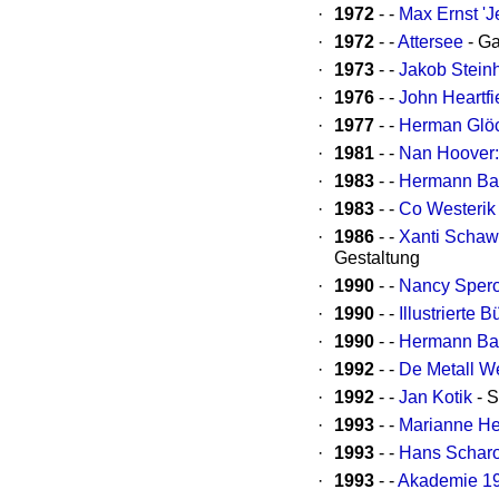
·
1972
- -
Max Ernst 'J
·
1972
- -
Attersee
- Ga
·
1973
- -
Jakob Steinh
·
1976
- -
John Heartfi
·
1977
- -
Herman Glö
·
1981
- -
Nan Hoover:
·
1983
- -
Hermann Bac
·
1983
- -
Co Westerik
·
1986
- -
Xanti Schawi
Gestaltung
·
1990
- -
Nancy Sper
·
1990
- -
Illustrierte
·
1990
- -
Hermann Ba
·
1992
- -
De Metall W
·
1992
- -
Jan Kotik
- S
·
1993
- -
Marianne H
·
1993
- -
Hans Scharo
·
1993
- -
Akademie 1