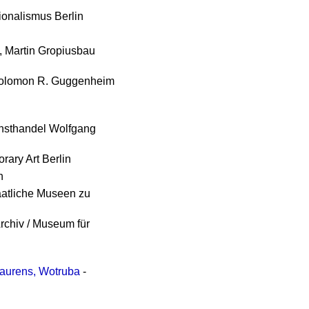
ionalismus Berlin
e, Martin Gropiusbau
Solomon R. Guggenheim
nsthandel Wolfgang
rary Art Berlin
n
aatliche Museen zu
chiv / Museum für
 Laurens, Wotruba
-