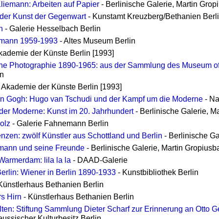
liemann: Arbeiten auf Papier
- Berlinische Galerie, Martin Gropi
 der Kunst der Gegenwart
- Kunstamt Kreuzberg/Bethanien Berl
n
- Galerie Hesselbach Berlin
mann 1959-1993
- Altes Museum Berlin
kademie der Künste Berlin [1993]
he Photographie 1890-1965: aus der Sammlung des Museum of
in
 Akademie der Künste Berlin [1993]
an Gogh: Hugo van Tschudi und der Kampf um die Moderne
- Na
der Moderne: Kunst im 20. Jahrhundert
- Berlinische Galerie, Ma
olz
- Galerie Fahnemann Berlin
zen: zwölf Künstler aus Schottland und Berlin
- Berlinische Ga
mann und seine Freunde
- Berlinische Galerie, Martin Gropiusba
Warmerdam: lila la la
- DAAD-Galerie
erlin: Wiener in Berlin 1890-1933
- Kunstbibliothek Berlin
Künstlerhaus Bethanien Berlin
s Hirn
- Künstlerhaus Bethanien Berlin
ten: Stiftung Sammlung Dieter Scharf zur Erinnerung an Otto G
ussischer Kulturbesitz Berlin