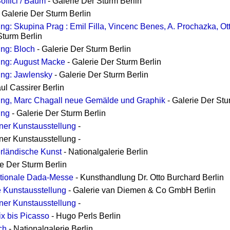
offici / Baum
- Galerie Der Sturm Berlin
 Galerie Der Sturm Berlin
ung: Skupina Prag : Emil Filla, Vincenc Benes, A. Prochazka, Ot
Sturm Berlin
ung: Bloch
- Galerie Der Sturm Berlin
ung: August Macke
- Galerie Der Sturm Berlin
ung: Jawlensky
- Galerie Der Sturm Berlin
ul Cassirer Berlin
lung, Marc Chagall neue Gemälde und Graphik
- Galerie Der Stu
ung
- Galerie Der Sturm Berlin
ner Kunstausstellung
-
iner Kunstausstellung -
rländische Kunst
- Nationalgalerie Berlin
ie Der Sturm Berlin
nationale Dada-Messe
- Kunsthandlung Dr. Otto Burchard Berlin
e Kunstausstellung
- Galerie van Diemen & Co GmbH Berlin
ner Kunstausstellung
-
x bis Picasso
- Hugo Perls Berlin
ch
- Nationalgalerie Berlin