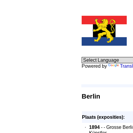
Powered by
Transl
Berlin
Plaats (exposities):
·
1894
- - Grosse Berl
Künstler