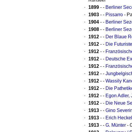
·
1899
- -
Berliner Sec
·
1903
- -
Pissarro
- Pa
·
1904
- -
Berliner Sez
·
1908
- -
Berliner Sez
·
1912
- -
Der Blaue R
·
1912
- -
Die Futurist
·
1912
- -
Französisch
·
1912
- -
Deutsche Ex
·
1912
- -
Französisch
·
1912
- -
Jungbelgisc
·
1912
- -
Wassily Kan
·
1912
- -
Die Pathetik
·
1912
- -
Egon Adler, 
·
1912
- -
Die Neue Se
·
1913
- -
Gino Severin
·
1913
- -
Erich Hecke
·
1913
- -
G. Münter
- 