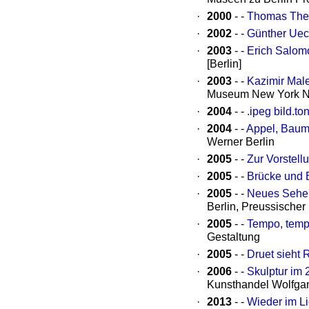
·
2000
- -
Thomas The
·
2002
- -
Günther Uec
·
2003
- -
Erich Salomo
[Berlin]
·
2003
- -
Kazimir Mal
Museum New York 
·
2004
- -
.ipeg bild.t
·
2004
- -
Appel, Baume
Werner Berlin
·
2005
- -
Zur Vorstell
·
2005
- -
Brücke und 
·
2005
- -
Neues Sehen 
Berlin, Preussischer 
·
2005
- -
Tempo, temp
Gestaltung
·
2005
- -
Druet sieht 
·
2006
- -
Skulptur im 
Kunsthandel Wolfgan
·
2013
- -
Wieder im Li