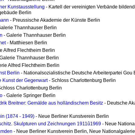
ner Kunstausstellung
- Kartell der vereinigten Verbände bildende
gebäude Berlin
mann
- Preussische Akademie der Künste Berlin
Galerie Thannhauser Berlin
n
- Galerie Thannhauser Berlin
net
- Matthiesen Berlin
e Alfred Flechtheim Berlin
Galerie Thannhauser Berlin
erie Alfred Flechtheim Berlin
nst Berlin
- Nationalsozialistische Deutsche Arbeiterpartei Gou 
e Kunst der Gegenwart
- Schloss Charlottenburg Berlin
Schloss Charlottenburg Berlin
io
- Galerie Springer Berlin
rik Breitner: Gemälde aus holländischem Besitz
- Deutsche Ak
in (1874 - 1949)
- Neue Berliner Kunstverein Berlin
schitz. Skulpturen und Zeichnungen 1911û1969
- Neue National
 Amden
- Neue Berliner Kunstverein Berlin, Neue Nationalgalerie