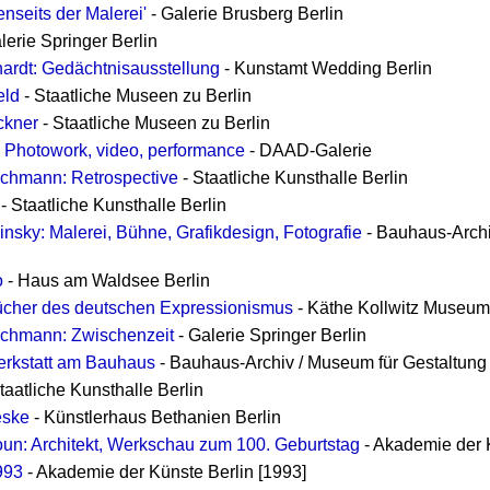
enseits der Malerei'
- Galerie Brusberg Berlin
lerie Springer Berlin
ardt: Gedächtnisausstellung
- Kunstamt Wedding Berlin
eld
- Staatliche Museen zu Berlin
ckner
- Staatliche Museen zu Berlin
 Photowork, video, performance
- DAAD-Galerie
hmann: Retrospective
- Staatliche Kunsthalle Berlin
- Staatliche Kunsthalle Berlin
nsky: Malerei, Bühne, Grafikdesign, Fotografie
- Bauhaus-Archi
o
- Haus am Waldsee Berlin
 Bücher des deutschen Expressionismus
- Käthe Kollwitz Museum
chmann: Zwischenzeit
- Galerie Springer Berlin
erkstatt am Bauhaus
- Bauhaus-Archiv / Museum für Gestaltung
taatliche Kunsthalle Berlin
eske
- Künstlerhaus Bethanien Berlin
un: Architekt, Werkschau zum 100. Geburtstag
- Akademie der K
993
- Akademie der Künste Berlin [1993]