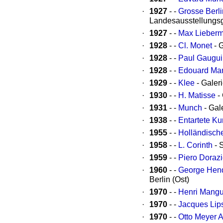
·
1927
- -
Grosse Berli
Landesausstellungs
·
1927
- -
Max Lieber
·
1928
- -
Cl. Monet
- 
·
1928
- -
Paul Gaugui
·
1928
- -
Edouard Ma
·
1929
- -
Klee
- Galeri
·
1930
- -
H. Matisse
- 
·
1931
- -
Munch
- Gal
·
1938
- -
Entartete Ku
·
1955
- -
Holländisch
·
1958
- -
L. Corinth
- 
·
1959
- -
Piero Doraz
·
1960
- -
George Hend
Berlin (Ost)
·
1970
- -
Henri Mangu
·
1970
- -
Jacques Lip
·
1970
- -
Otto Meyer