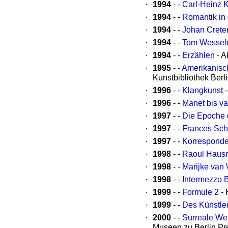
·
1994
- -
Carl-Heinz K
·
1994
- -
Romantik in
·
1994
- -
Johan Crete
·
1994
- -
Tom Wessel
·
1994
- -
Erzählen
- A
·
1995
- -
Amerikanisc
Kunstbibliothek Berl
·
1996
- -
Klangkunst
-
·
1996
- -
Manet bis v
·
1997
- -
Die Epoche 
·
1997
- -
Frances Sch
·
1997
- -
Korresponden
·
1998
- -
Raoul Haus
·
1998
- -
Marijke van 
·
1998
- -
Intermezzo B
·
1999
- -
Formule 2
- 
·
1999
- -
Des Künstler
·
2000
- -
Surreale Wel
Museen zu Berlin Pre