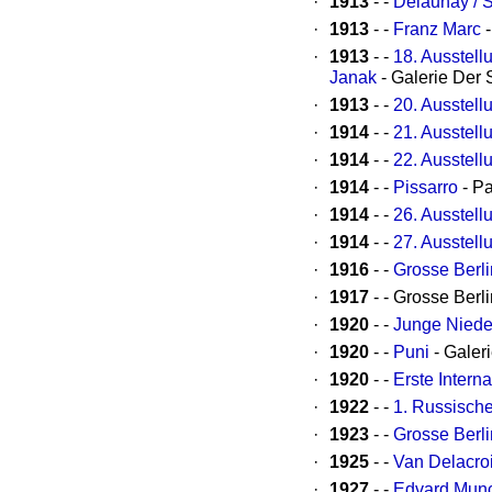
·
1913
- -
Delaunay / S
·
1913
- -
Franz Marc
-
·
1913
- -
18. Ausstell
Janak
- Galerie Der 
·
1913
- -
20. Ausstell
·
1914
- -
21. Ausstell
·
1914
- -
22. Ausstell
·
1914
- -
Pissarro
- Pa
·
1914
- -
26. Ausstel
·
1914
- -
27. Ausstell
·
1916
- -
Grosse Berli
·
1917
- - Grosse Berl
·
1920
- -
Junge Niede
·
1920
- -
Puni
- Galer
·
1920
- -
Erste Inter
·
1922
- -
1. Russisch
·
1923
- -
Grosse Berli
·
1925
- -
Van Delacroi
·
1927
- -
Edvard Mun