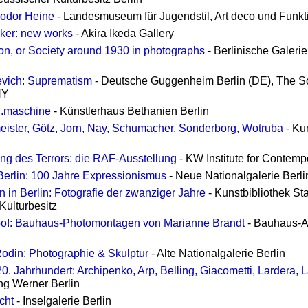
odor Heine
- Landesmuseum für Jugendstil, Art deco und Funkt
ker: new works
- Akira Ikeda Gallery
n, or Society around 1930 in photographs
- Berlinische Galeri
evich: Suprematism
- Deutsche Guggenheim Berlin (DE), The 
NY
on.maschine
- Künstlerhaus Bethanien Berlin
ister, Götz, Jorn, Nay, Schumacher, Sonderborg, Wotruba
- Ku
ung des Terrors: die RAF-Ausstellung
- KW Institute for Contempo
Berlin: 100 Jahre Expressionismus
- Neue Nationalgalerie Berli
in Berlin: Fotografie der zwanziger Jahre
- Kunstbibliothek St
Kulturbesitz
o!: Bauhaus-Photomontagen von Marianne Brandt
- Bauhaus-Ar
Rodin: Photographie & Skulptur
- Alte Nationalgalerie Berlin
20. Jahrhundert: Archipenko, Arp, Belling, Giacometti, Lardera,
g Werner Berlin
cht
- Inselgalerie Berlin