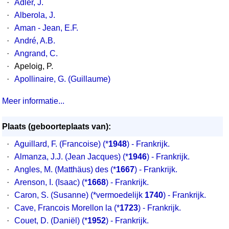
·
Adler, J.
·
Alberola, J.
·
Aman - Jean, E.F.
·
André, A.B.
·
Angrand, C.
·
Apeloig, P.
·
Apollinaire, G. (Guillaume)
Meer informatie...
Plaats (geboorteplaats van):
·
Aguillard, F. (Francoise) (*
1948
) - Frankrijk.
·
Almanza, J.J. (Jean Jacques) (*
1946
) - Frankrijk.
·
Angles, M. (Matthäus) des (*
1667
) - Frankrijk.
·
Arenson, I. (Isaac) (*
1668
) - Frankrijk.
·
Caron, S. (Susanne) (*vermoedelijk
1740
) - Frankrijk.
·
Cave, Francois Morellon la (*
1723
) - Frankrijk.
·
Couet, D. (Daniël) (*
1952
) - Frankrijk.