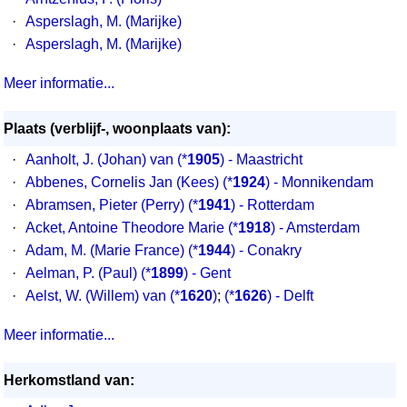
·
Asperslagh, M. (Marijke)
·
Asperslagh, M. (Marijke)
Meer informatie...
Plaats (verblijf-, woonplaats van):
·
Aanholt, J. (Johan) van
(*
1905
) - Maastricht
·
Abbenes, Cornelis Jan (Kees)
(*
1924
) - Monnikendam
·
Abramsen, Pieter (Perry)
(*
1941
) - Rotterdam
·
Acket, Antoine Theodore Marie
(*
1918
) - Amsterdam
·
Adam, M. (Marie France)
(*
1944
) - Conakry
·
Aelman, P. (Paul)
(*
1899
) - Gent
·
Aelst, W. (Willem) van
(*
1620
)
;
(*
1626
) - Delft
Meer informatie...
Herkomstland van: