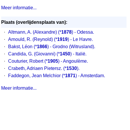
Meer informatie...
Plaats (overlijdensplaats van):
·
Altmann, A. (Alexandre) (*
1878
) - Odessa.
·
Arnould, R. (Reynold) (*
1919
) - Le Havre.
·
Bakst, Léon (*
1866
) - Grodno (Witrusland).
·
Candida, G. (Giovanni) (*
1450
) - Italië.
·
Couturier, Robert (*
1905
) - Angoulème.
·
Crabeth, Adriaen Pietersz. (*
1530
).
·
Faddegon, Jean Melchior (*
1871
) - Amsterdam.
Meer informatie...