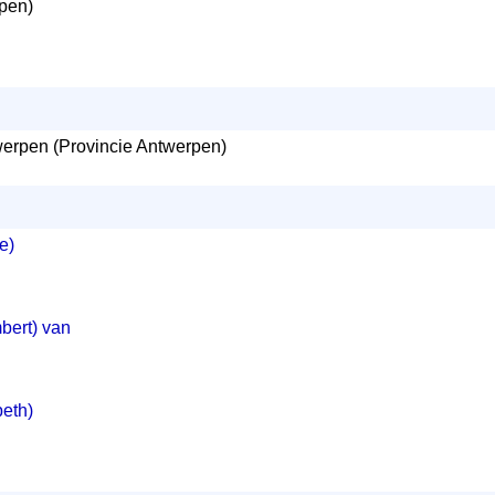
pen)
erpen (Provincie Antwerpen)
e)
mbert) van
beth)