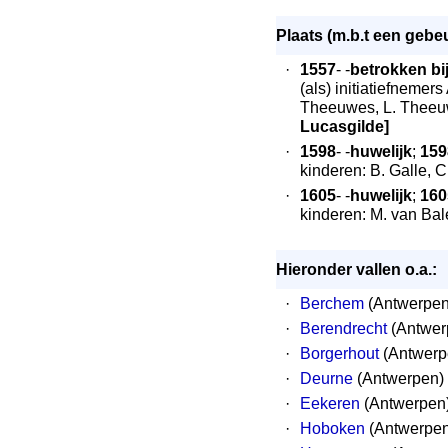
Plaats (m.b.t een gebeu
·
1557
- -
betrokken bij 
(als) initiatiefnemer
Theeuwes, L. Theeu
Lucasgilde]
·
1598
- -
huwelijk
;
159
kinderen: B. Galle, C
·
1605
- -
huwelijk
;
160
kinderen: M. van Bal
Hieronder vallen o.a.:
·
Berchem
(Antwerpen)
·
Berendrecht
(Antwer
·
Borgerhout
(Antwerpe
·
Deurne
(Antwerpen) 
·
Eekeren
(Antwerpen)
·
Hoboken
(Antwerpen