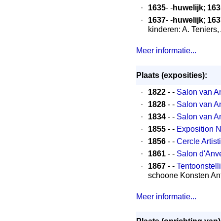
·
1635
- -
huwelijk
;
163
·
1637
- -
huwelijk
;
163
kinderen: A. Teniers,
Meer informatie...
Plaats (exposities):
·
1822
- -
Salon van A
·
1828
- -
Salon van A
·
1834
- -
Salon van A
·
1855
- -
Exposition N
·
1856
- -
Cercle Artis
·
1861
- -
Salon d'Anv
·
1867
- -
Tentoonstel
schoone Konsten An
Meer informatie...