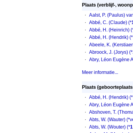
Plaats (verblijf-, woonp
·
Aalst, P. (Paulus) va
·
Abbé, C. (Claude)
(*
·
Abbé, H. (Heinrich)
(
·
Abbé, H. (Hendrik)
(*
·
Abeele, K. (Kerstiae
·
Abroock, J. (Jorys)
(*
·
Abry, Léon Eugène A
Meer informatie...
Plaats (geboorteplaats
·
Abbé, H. (Hendrik) (*
·
Abry, Léon Eugène A
·
Abshoven, T. (Thoma
·
Abts, W. (Wauter) (*
·
Abts, W. (Wouter) (*
1