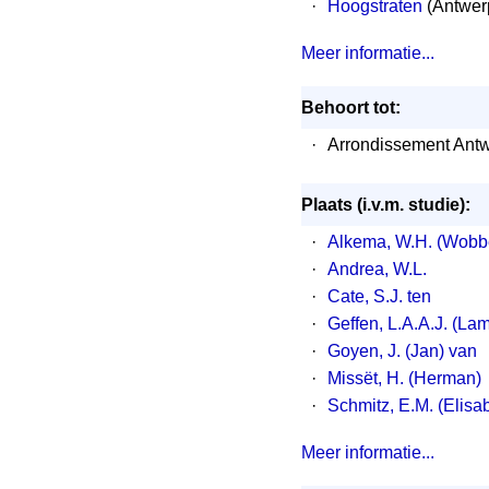
·
Hoogstraten
(Antwer
Meer informatie...
Behoort tot:
·
Arrondissement Antw
Plaats (i.v.m. studie):
·
Alkema, W.H. (Wobb
·
Andrea, W.L.
·
Cate, S.J. ten
·
Geffen, L.A.A.J. (La
·
Goyen, J. (Jan) van
·
Missët, H. (Herman)
·
Schmitz, E.M. (Elisa
Meer informatie...