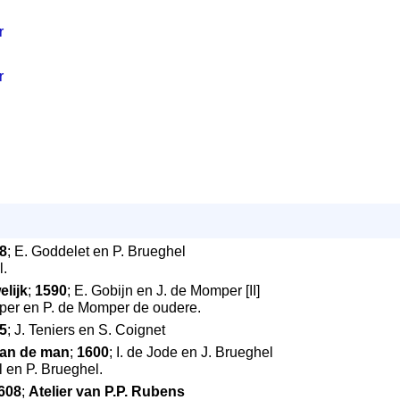
r
r
8
; E. Goddelet en P. Brueghel
l.
elijk
;
1590
; E. Gobijn en J. de Momper [II]
per en P. de Momper de oudere.
5
; J. Teniers en S. Coignet
van de man
;
1600
; I. de Jode en J. Brueghel
l en P. Brueghel.
608
;
Atelier van P.P. Rubens