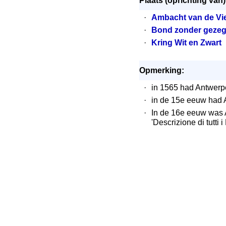
Plaats (oprichting van)
·
Ambacht van de Vi
·
Bond zonder gezeg
·
Kring Wit en Zwart
Opmerking:
·
in 1565 had Antwerp
·
in de 15e eeuw had
·
In de 16e eeuw was 
'Descrizione di tutti