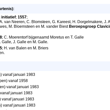
rtenis):
initiatief
;
1557
;
s A. van Neeren, C. Blomsteen, G. Kareest, H. Dorgelmakere, J. Ae
wes, M. Bloemsteen en M. vander Biest
Beroepsgroep Clavici
8
; C. Moerentorf bijgenaamd Moretus en T. Galle
. Galle, J. Galle en M. Galle.
5
; H. van Balen en M. Briers
en.
 vanaf januari 1983
pen) vanaf 1958
n) vanaf januari 1983
vanaf januari 1983
 vanaf januari 1983
) vanaf januari 1983