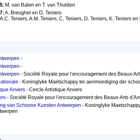
5
; M. van Balen en T. van Thulden
7
; A. Breughel en D. Teniers
 A.C. Teniers, A.M. Teniers, C. Teniers, D. Teniers, K. Teniers en 
ntwerpen
-
ntwerpen
-
ntwerpen
- Société Royale pour l'encouragement des Beaux-Art
ationale
- Koninglyke Maetschappy ter aenmoediging der sch
tique Anvers
- Cercle Artistique Anvers
ers
- Société Royale pour l'encouragement des Beaux-Arts d'An
ling van Schoone Kunsten Antwerpen
- Koninglyke Maetschappy
twerpen