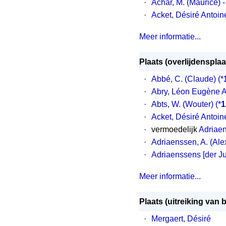
·
Achar, M. (Maurice) 
·
Acket, Désiré Antoine
Meer informatie...
Plaats (overlijdensplaa
·
Abbé, C. (Claude) (*
·
Abry, Léon Eugène A
·
Abts, W. (Wouter) (*
1
·
Acket, Désiré Antoine
·
vermoedelijk
Adriaen
·
Adriaenssen, A. (Ale
·
Adriaenssens [der Ju
Meer informatie...
Plaats (uitreiking van b
·
Mergaert, Désiré