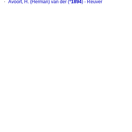
·
Avoort, H. (Herman) van der
(*
1894
) - Reuver