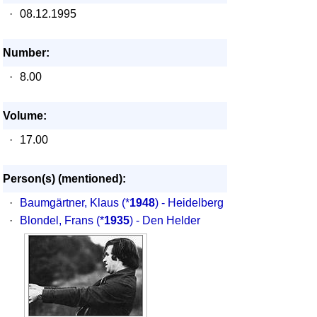
·
08.12.1995
Number:
·
8.00
Volume:
·
17.00
Person(s) (mentioned):
·
Baumgärtner, Klaus
(*
1948
) - Heidelberg
·
Blondel, Frans
(*
1935
) - Den Helder