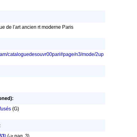
e de l'art ancien rt moderne Paris
stream/cataloguedesouvr00pari#page/n3/mode/2up
oned):
fusés
(G)
:
63
)
(-> pag. 3)