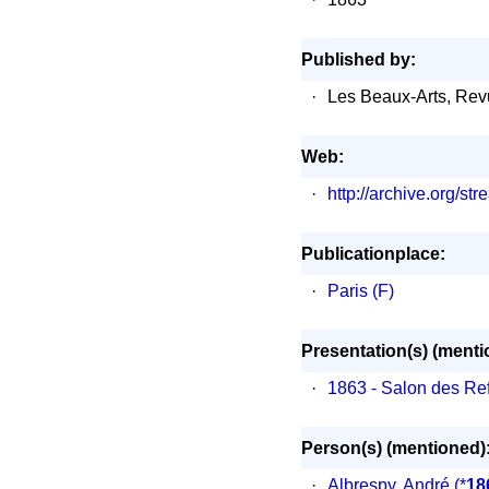
Published by:
·
Les Beaux-Arts, Revu
Web:
·
http://archive.org/
Publicationplace:
·
Paris (F)
Presentation(s) (menti
·
1863 - Salon des Re
Person(s) (mentioned)
·
Albrespy, André
(*
18