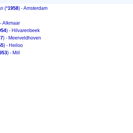
an
(*
1958
) - Amsterdam
 - Alkmaar
954
) - Hilvarenbeek
37
) - Meerveldhoven
55
) - Heiloo
953
) - Mill