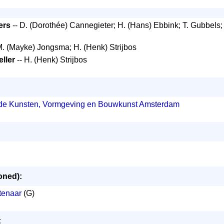
ers
-- D. (Dorothée) Cannegieter; H. (Hans) Ebbink; T. Gubbels
 M. (Mayke) Jongsma; H. (Henk) Strijbos
ller
-- H. (Henk) Strijbos
de Kunsten, Vormgeving en Bouwkunst Amsterdam
oned):
tenaar
(G)
: