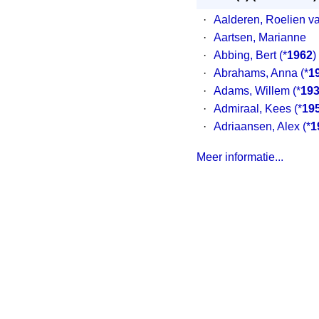
·
Aalderen, Roelien v
·
Aartsen, Marianne
·
Abbing, Bert
(*
1962
)
·
Abrahams, Anna
(*
1
·
Adams, Willem
(*
19
·
Admiraal, Kees
(*
19
·
Adriaansen, Alex
(*
1
Meer informatie...