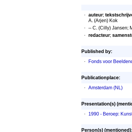
·
auteur
;
tekstschrijv
A. (Arjen) Kok
·
-- C. (Cilly) Jansen;
·
redacteur
;
samenste
Published by:
·
Fonds voor Beelden
Publicationplace:
·
Amsterdam (NL)
Presentation(s) (menti
·
1990 - Beroep: Kuns
Person(s) (mentioned)