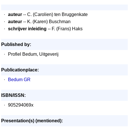
·
auteur
-- C. (Carolien) ten Bruggenkate
·
auteur
-- K. (Karen) Buschman
·
schrijver inleiding
-- F. (Frans) Haks
Published by:
·
Profiel Bedum, Uitgeverij
Publicationplace:
·
Bedum GR
ISBN/ISSN:
·
905294069x
Presentation(s) (mentioned):