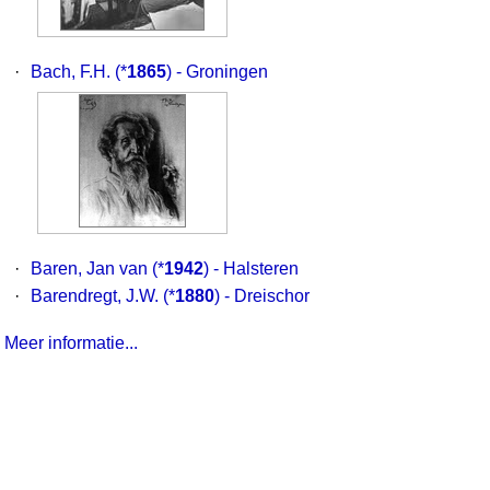
·
Bach, F.H.
(*
1865
) - Groningen
·
Baren, Jan van
(*
1942
) - Halsteren
·
Barendregt, J.W.
(*
1880
) - Dreischor
Meer informatie...