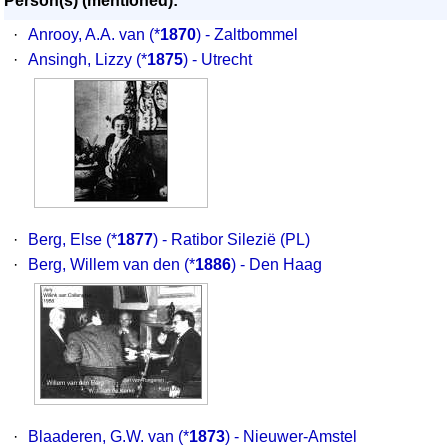
Person(s) (mentioned):
·
Anrooy, A.A. van
(*
1870
) - Zaltbommel
·
Ansingh, Lizzy
(*
1875
) - Utrecht
·
Berg, Else
(*
1877
) - Ratibor Silezië (PL)
·
Berg, Willem van den
(*
1886
) - Den Haag
·
Blaaderen, G.W. van
(*
1873
) - Nieuwer-Amstel