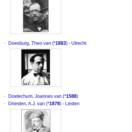
·
Doesburg, Theo van
(*
1883
) - Utrecht
·
Doetechum, Joannes van
(*
1588
)
·
Driesten, A.J. van
(*
1878
) - Leiden