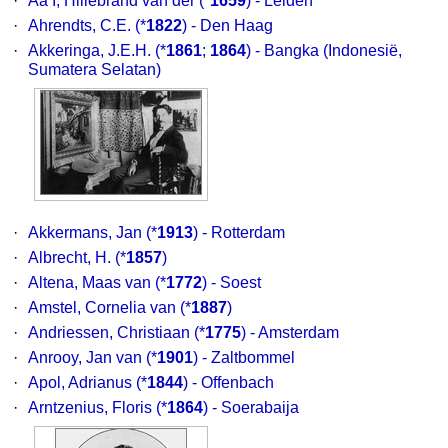
·
Aa I, Hillebrand van der
(*
1659
) - Leiden
·
Ahrendts, C.E.
(*
1822
) - Den Haag
·
Akkeringa, J.E.H.
(*
1861
;
1864
) - Bangka (Indonesië,
Sumatera Selatan)
·
Akkermans, Jan
(*
1913
) - Rotterdam
·
Albrecht, H.
(*
1857
)
·
Altena, Maas van
(*
1772
) - Soest
·
Amstel, Cornelia van
(*
1887
)
·
Andriessen, Christiaan
(*
1775
) - Amsterdam
·
Anrooy, Jan van
(*
1901
) - Zaltbommel
·
Apol, Adrianus
(*
1844
) - Offenbach
·
Arntzenius, Floris
(*
1864
) - Soerabaija