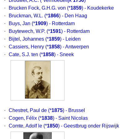
·
Brouwer, A.C.
(*vermoedelijk
1750
)
·
Brucken Fock, G.H.G. von
(*
1859
) - Koudekerke
·
Bruckman, W.L.
(*
1866
) - Den Haag
·
Buys, Jan
(*
1909
) - Rotterdam
·
Buytewech, W.P.
(*
1591
) - Rotterdam
·
Bijtel, Johannes
(*
1859
) - Leiden
·
Cassiers, Henry
(*
1858
) - Antwerpen
·
Cate, S.J. ten
(*
1858
) - Sneek
·
Chestret, Paul de
(*
1875
) - Brussel
·
Cogen, Félix
(*
1838
) - Saint Nicolas
·
Comte, Adolf le
(*
1850
) - Geestbrug onder Rijswijk