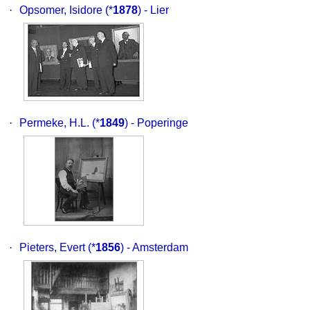
·
Opsomer, Isidore
(*
1878
) - Lier
·
Permeke, H.L.
(*
1849
) - Poperinge
·
Pieters, Evert
(*
1856
) - Amsterdam