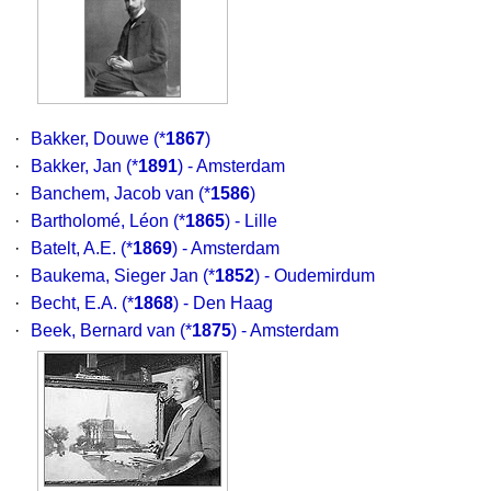
·
Bakker, Douwe
(*
1867
)
·
Bakker, Jan
(*
1891
) - Amsterdam
·
Banchem, Jacob van
(*
1586
)
·
Bartholomé, Léon
(*
1865
) - Lille
·
Batelt, A.E.
(*
1869
) - Amsterdam
·
Baukema, Sieger Jan
(*
1852
) - Oudemirdum
·
Becht, E.A.
(*
1868
) - Den Haag
·
Beek, Bernard van
(*
1875
) - Amsterdam