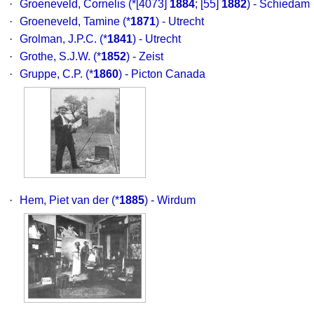
·
Groeneveld, Cornelis
(*[4073]
1884
; [55]
1882
) - Schiedam
·
Groeneveld, Tamine
(*
1871
) - Utrecht
·
Grolman, J.P.C.
(*
1841
) - Utrecht
·
Grothe, S.J.W.
(*
1852
) - Zeist
·
Gruppe, C.P.
(*
1860
) - Picton Canada
·
Hem, Piet van der
(*
1885
) - Wirdum