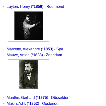
·
Luyten, Henry
(*
1859
) - Roermond
·
Marcette, Alexandre
(*
1853
) - Spa
·
Mauve, Anton
(*
1838
) - Zaandam
·
Munthe, Gerhard
(*
1875
) - Düsseldorf
·
Musin, A.H.
(*
1852
) - Oostende