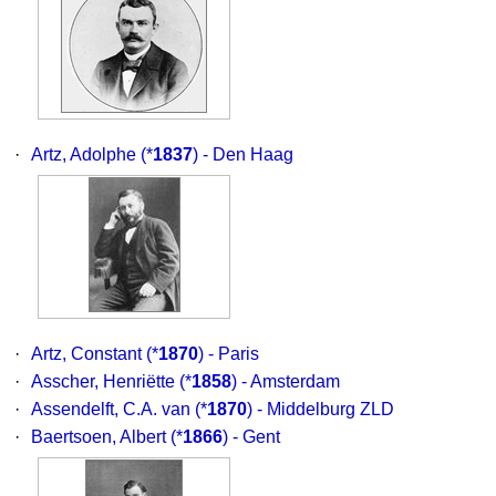
·
Artz, Adolphe
(*
1837
) - Den Haag
·
Artz, Constant
(*
1870
) - Paris
·
Asscher, Henriëtte
(*
1858
) - Amsterdam
·
Assendelft, C.A. van
(*
1870
) - Middelburg ZLD
·
Baertsoen, Albert
(*
1866
) - Gent