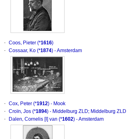
·
Coos, Pieter
(*
1616
)
·
Cossaar, Ko
(*
1874
) - Amsterdam
·
Cox, Peter
(*
1912
) - Mook
·
Croïn, Jos
(*
1894
) - Middelburg ZLD; Middelburg ZLD
·
Dalen, Cornelis [I] van
(*
1602
) - Amsterdam