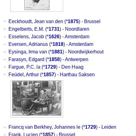
·
Eeckhoudt, Jean van den
(*
1875
) - Brussel
·
Engelberts, E.M.
(*
1731
) - Noordlaren
·
Esselens, Jacob
(*
1626
) - Amsterdam
·
Eversen, Adrianus
(*
1818
) - Amsterdam
·
Eysinga, Irma van
(*
1881
) - Noordwijkerhout
·
Farasyn, Edgard
(*
1858
) - Antwerpen
·
Fargue, P.C. la
(*
1729
) - Den Haag
·
Feüdel, Arthur
(*
1857
) - Harthau Saksen
·
Francq van Berkhey, Johannes le
(*
1729
) - Leiden
·
Frank, Lucien
(*
1857
) - Brussel