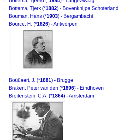
·
Bottema, Tjeerd
(*
1884
) - Langezwaag
·
Bottema, Tjerk
(*
1882
) - Bovenknijpe Schoterland
·
Bouman, Hans
(*
1903
) - Bergambacht
·
Bource, H.
(*
1826
) - Antwerpen
·
Boüüaert, J.
(*
1881
) - Brugge
·
Braken, Peter van den
(*
1896
) - Eindhoven
·
Breitenstein, C.A.
(*
1864
) - Amsterdam