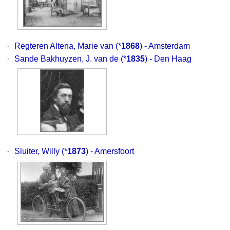
·
Regteren Altena, Marie van
(*
1868
) - Amsterdam
·
Sande Bakhuyzen, J. van de
(*
1835
) - Den Haag
·
Sluiter, Willy
(*
1873
) - Amersfoort