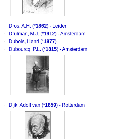
·
Dros, A.H.
(*
1862
) - Leiden
·
Drulman, M.J.
(*
1912
) - Amsterdam
·
Dubois, Henri
(*
1877
)
·
Dubourcq, P.L.
(*
1815
) - Amsterdam
·
Dijk, Adolf van
(*
1859
) - Rotterdam