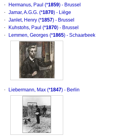
·
Hermanus, Paul
(*
1859
) - Brussel
·
Jamar, A.G.G.
(*
1870
) - Liège
·
Janlet, Henry
(*
1857
) - Brussel
·
Kuhstohs, Paul
(*
1870
) - Brussel
·
Lemmen, Georges
(*
1865
) - Schaarbeek
·
Liebermann, Max
(*
1847
) - Berlin