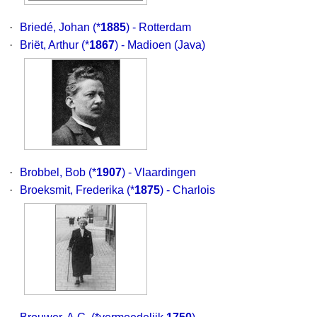
·
Briedé, Johan
(*
1885
) - Rotterdam
·
Briët, Arthur
(*
1867
) - Madioen (Java)
·
Brobbel, Bob
(*
1907
) - Vlaardingen
·
Broeksmit, Frederika
(*
1875
) - Charlois