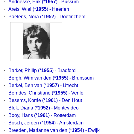
·
Andriesse, Erik
(*
1957
) - Bussum
·
Arets, Wiel
(*
1955
) - Heerlen
·
Baetens, Nora
(*
1952
) - Doetinchem
·
Barker, Philip
(*
1955
) - Bradford
·
Bergh, Wim van den
(*
1955
) - Brunssum
·
Berkel, Ben van
(*
1957
) - Utrecht
·
Berndes, Christiane
(*
1955
) - Venlo
·
Besems, Korrie
(*
1961
) - Den Hout
·
Blok, Diana
(*
1952
) - Montevideo
·
Booy, Hans
(*
1961
) - Rotterdam
·
Bosch, Jeroen
(*
1954
) - Amsterdam
·
Breeden, Marianne van den
(*
1954
) - Ewijk