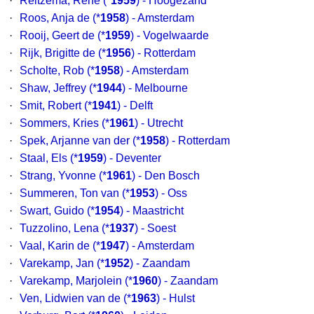
·
Reitzema, René
(*
1959
) - Hoogezand
·
Roos, Anja de
(*
1958
) - Amsterdam
·
Rooij, Geert de
(*
1959
) - Vogelwaarde
·
Rijk, Brigitte de
(*
1956
) - Rotterdam
·
Scholte, Rob
(*
1958
) - Amsterdam
·
Shaw, Jeffrey
(*
1944
) - Melbourne
·
Smit, Robert
(*
1941
) - Delft
·
Sommers, Kries
(*
1961
) - Utrecht
·
Spek, Arjanne van der
(*
1958
) - Rotterdam
·
Staal, Els
(*
1959
) - Deventer
·
Strang, Yvonne
(*
1961
) - Den Bosch
·
Summeren, Ton van
(*
1953
) - Oss
·
Swart, Guido
(*
1954
) - Maastricht
·
Tuzzolino, Lena
(*
1937
) - Soest
·
Vaal, Karin de
(*
1947
) - Amsterdam
·
Varekamp, Jan
(*
1952
) - Zaandam
·
Varekamp, Marjolein
(*
1960
) - Zaandam
·
Ven, Lidwien van de
(*
1963
) - Hulst