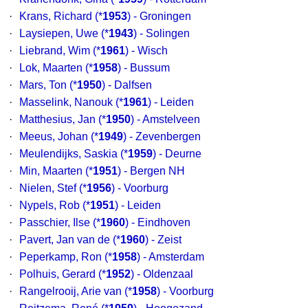
·
Krans, Richard
(*
1953
) - Groningen
·
Laysiepen, Uwe
(*
1943
) - Solingen
·
Liebrand, Wim
(*
1961
) - Wisch
·
Lok, Maarten
(*
1958
) - Bussum
·
Mars, Ton
(*
1950
) - Dalfsen
·
Masselink, Nanouk
(*
1961
) - Leiden
·
Matthesius, Jan
(*
1950
) - Amstelveen
·
Meeus, Johan
(*
1949
) - Zevenbergen
·
Meulendijks, Saskia
(*
1959
) - Deurne
·
Min, Maarten
(*
1951
) - Bergen NH
·
Nielen, Stef
(*
1956
) - Voorburg
·
Nypels, Rob
(*
1951
) - Leiden
·
Passchier, Ilse
(*
1960
) - Eindhoven
·
Pavert, Jan van de
(*
1960
) - Zeist
·
Peperkamp, Ron
(*
1958
) - Amsterdam
·
Polhuis, Gerard
(*
1952
) - Oldenzaal
·
Rangelrooij, Arie van
(*
1958
) - Voorburg