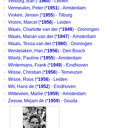
·
Verburg, Bart
(*
1960
) - Leiden
·
Vermeulen, Peter
(*
1951
) - Amsterdam
·
Vinken, Jeroen
(*
1955
) - Tilburg
·
Vroom, Marcel
(*
1956
) - Leiden
·
Waals, Charlotte van der
(*
1949
) - Groningen
·
Waals, Marian van der
(*
1947
) - Amsterdam
·
Waals, Tessa van der
(*
1960
) - Groningen
·
Westelaken, Han
(*
1956
) - Den Bosch
·
Wiertz, Pauline
(*
1955
) - Amsterdam
·
Wintermans, Frank
(*
1949
) - Eindhoven
·
Wisse, Christian
(*
1956
) - Terneuzen
·
Wisse, Roos
(*
1956
) - Leiden
·
Wit, Hans de
(*
1952
) - Eindhoven
·
Witteveen, Marlie
(*
1959
) - Amsterdam
·
Zeeuw, Mirjam de
(*
1959
) - Gouda