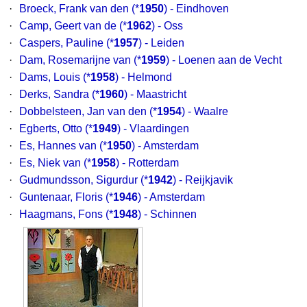
·
Broeck, Frank van den
(*
1950
) - Eindhoven
·
Camp, Geert van de
(*
1962
) - Oss
·
Caspers, Pauline
(*
1957
) - Leiden
·
Dam, Rosemarijne van
(*
1959
) - Loenen aan de Vecht
·
Dams, Louis
(*
1958
) - Helmond
·
Derks, Sandra
(*
1960
) - Maastricht
·
Dobbelsteen, Jan van den
(*
1954
) - Waalre
·
Egberts, Otto
(*
1949
) - Vlaardingen
·
Es, Hannes van
(*
1950
) - Amsterdam
·
Es, Niek van
(*
1958
) - Rotterdam
·
Gudmundsson, Sigurdur
(*
1942
) - Reijkjavik
·
Guntenaar, Floris
(*
1946
) - Amsterdam
·
Haagmans, Fons
(*
1948
) - Schinnen