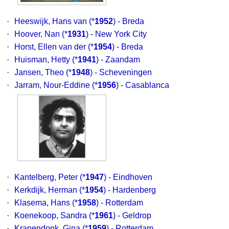
·
Heeswijk, Hans van
(*
1952
) - Breda
·
Hoover, Nan
(*
1931
) - New York City
·
Horst, Ellen van der
(*
1954
) - Breda
·
Huisman, Hetty
(*
1941
) - Zaandam
·
Jansen, Theo
(*
1948
) - Scheveningen
·
Jarram, Nour-Eddine
(*
1956
) - Casablanca
·
Kantelberg, Peter
(*
1947
) - Eindhoven
·
Kerkdijk, Herman
(*
1954
) - Hardenberg
·
Klasema, Hans
(*
1958
) - Rotterdam
·
Koenekoop, Sandra
(*
1961
) - Geldrop
·
Kranendonk, Gina
(*
1959
) - Rotterdam