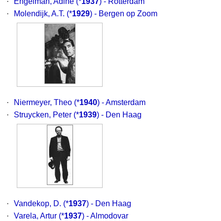
·
Engelman, Adine
(*
1937
) - Rotterdam
·
Molendijk, A.T.
(*
1929
) - Bergen op Zoom
·
Niermeyer, Theo
(*
1940
) - Amsterdam
·
Struycken, Peter
(*
1939
) - Den Haag
·
Vandekop, D.
(*
1937
) - Den Haag
·
Varela, Artur
(*
1937
) - Almodovar