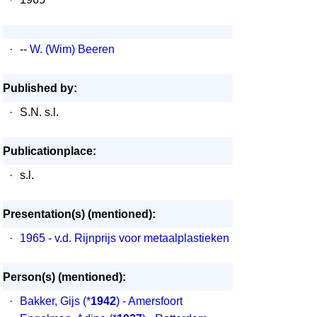
·
--
W. (Wim) Beeren
Published by:
·
S.N. s.l.
Publicationplace:
·
s.l.
Presentation(s) (mentioned):
·
1965 - v.d. Rijnprijs voor metaalplastieken
Person(s) (mentioned):
·
Bakker, Gijs
(*
1942
) - Amersfoort